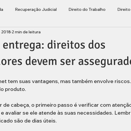
da
Recuperação Judicial
Direito do Trabalho
Direit
e 2018
2 min de leitura
ções
Bolha Imobiliária
Advogado Lages
Empresaria
 entrega: direitos dos
ores devem ser assegurad
net tem suas vantagens, mas também envolve riscos.
o produto. 
r de cabeça, o primeiro passo é verificar com atenção
a e avaliar se ele atende às suas necessidades. Lemb
icado são de dias úteis. 