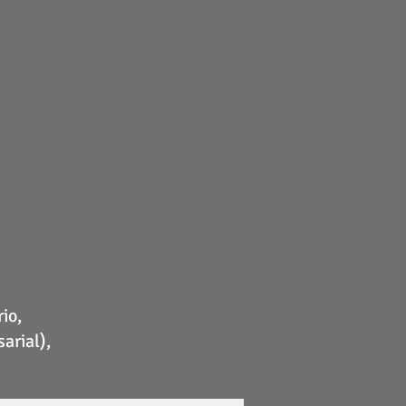
io,
arial),