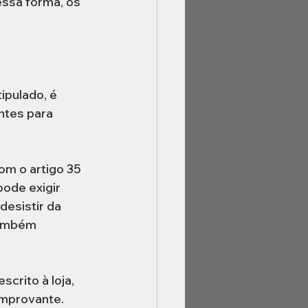
ssa forma, os 
ipulado, é 
ntes para 
m o artigo 35 
ode exigir 
esistir da 
também 
crito à loja, 
omprovante. 