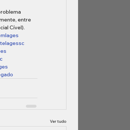
problema 
mente, entre 
al Cível).
emlages
telagessc
ges
c
ges
ogado
Ver tudo