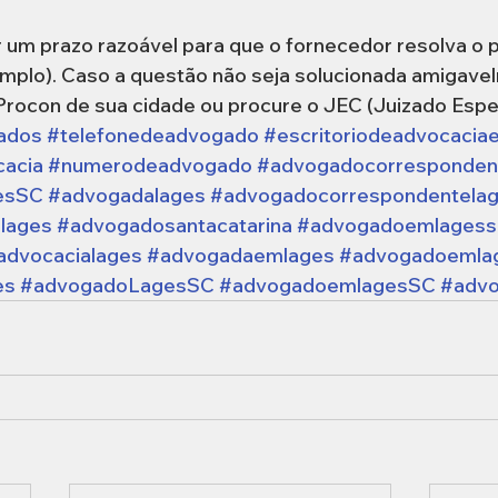
ar um prazo razoável para que o fornecedor resolva o 
xemplo). Caso a questão não seja solucionada amigavel
rocon de sua cidade ou procure o JEC (Juizado Especi
ados
#telefonedeadvogado
#escritoriodeadvocacia
cacia
#numerodeadvogado
#advogadocorresponden
esSC
#advogadalages
#advogadocorrespondentela
lages
#advogadosantacatarina
#advogadoemlagess
advocacialages
#advogadaemlages
#advogadoemla
es
#advogadoLagesSC
#advogadoemlagesSC
#adv