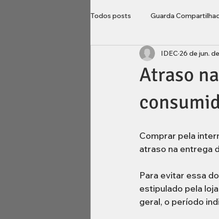
Todos posts
Guarda Compartilha
IDEC
26 de jun. d
Direito do Consumidor
Loca
Atraso na
Imobiliário
inventário
consumid
Comprar pela inter
atraso na entrega d
Para evitar essa do
estipulado pela loj
geral, o período ind