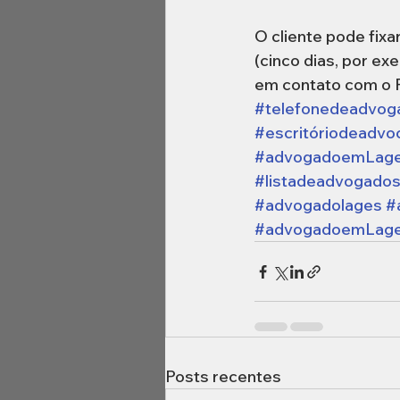
O cliente pode fix
(cinco dias, por e
em contato com o P
#telefonedeadvog
#escritóriodeadvo
#advogadoemLag
#listadeadvogados
#advogadolages
#
#advogadoemLag
Posts recentes