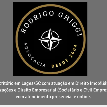
critório em Lages/SC com atuação em Direito Imobiliár
zações e Direito Empresarial (Societário e Civil Empres
com atendimento presencial e online.