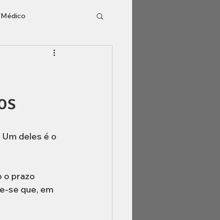
o Médico
l
Inventário
os
 Um deles é o 
 o prazo 
re-se que, em 