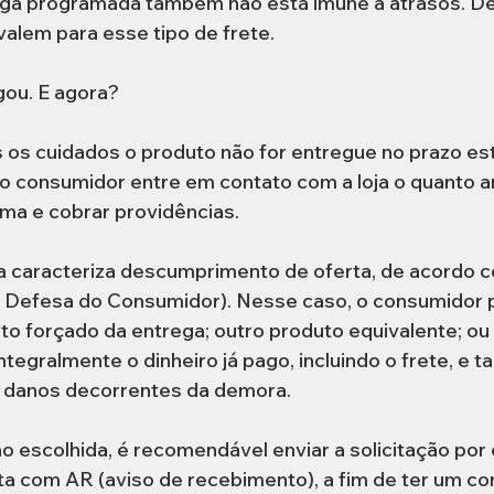
ega programada também não está imune a atrasos. De
lem para esse tipo de frete.
ou. E agora?
 os cuidados o produto não for entregue no prazo est
 consumidor entre em contato com a loja o quanto a
ma e cobrar providências.
a caracteriza descumprimento de oferta, de acordo co
Defesa do Consumidor). Nesse caso, o consumidor p
o forçado da entrega; outro produto equivalente; ou d
integralmente o dinheiro já pago, incluindo o frete, e 
 danos decorrentes da demora. 
o escolhida, é recomendável enviar a solicitação por es
ta com AR (aviso de recebimento), a fim de ter um c