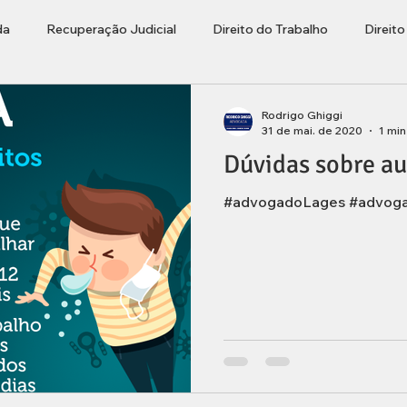
da
Recuperação Judicial
Direito do Trabalho
Direit
ções
Bolha Imobiliária
Advogado Lages
Empresaria
Rodrigo Ghiggi
31 de mai. de 2020
1 min
Dúvidas sobre au
rasileiros Residentes no Exterior
#advogadoLages #advo