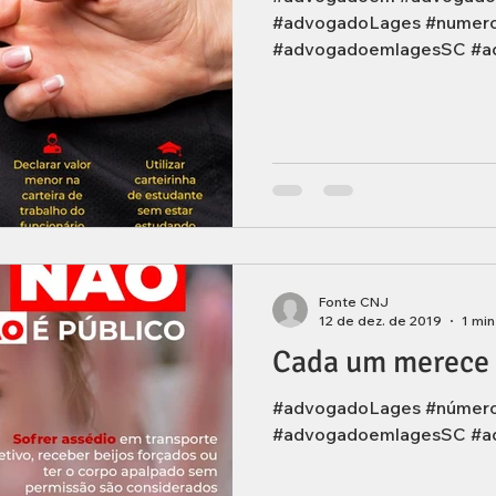
#advogadoLages #numer
#advogadoemlagesSC #a
Fonte CNJ
12 de dez. de 2019
1 min
Cada um merece 
#advogadoLages #númer
#advogadoemlagesSC #a