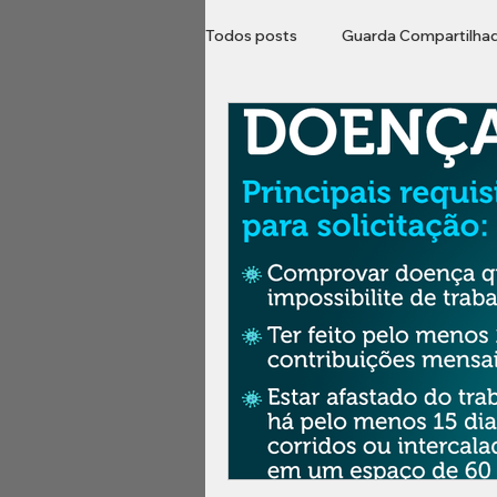
Todos posts
Guarda Compartilha
Direito do Consumidor
Loca
Imobiliário
inventário
B