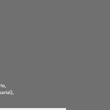
io,
arial),