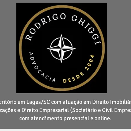
critório em Lages/SC com atuação em Direito Imobiliár
zações e Direito Empresarial (Societário e Civil Empres
com atendimento presencial e online.