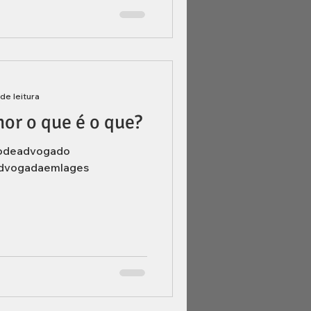
 de leitura
or o que é o que?
odeadvogado
dvogadaemlages