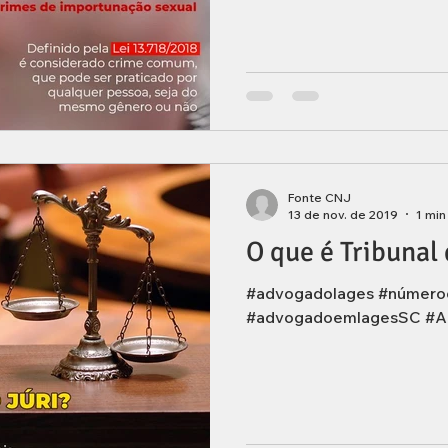
Fonte CNJ
13 de nov. de 2019
1 min
O que é Tribunal 
#advogadolages #númer
#advogadoemlagesSC #A