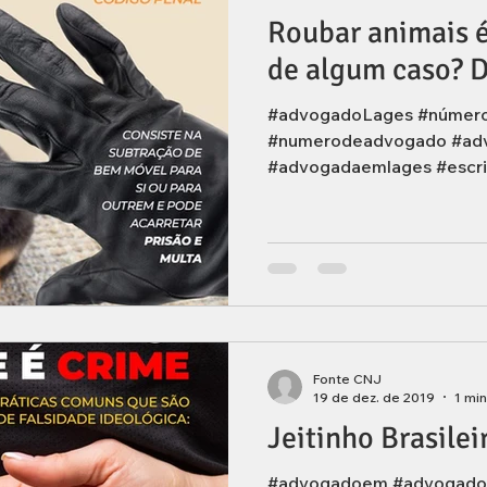
Roubar animais 
de algum caso? 
#advogadoLages #númer
#numerodeadvogado #ad
#advogadaemlages #escri
Fonte CNJ
19 de dez. de 2019
1 min
Jeitinho Brasile
#advogadoem #advogado