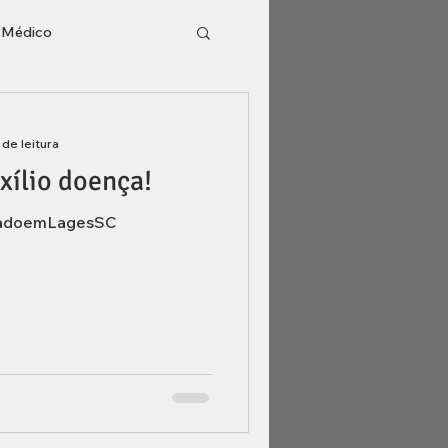
o Médico
l
Inventário
 de leitura
xílio doença!
gadoemLagesSC