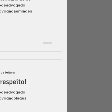
odeadvogado
dvogadaemlages
 de leitura
respeito!
odeadvogado
dvogadolages