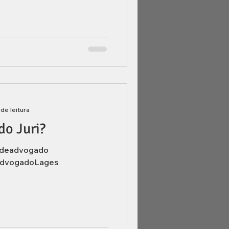
 de leitura
do Juri?
odeadvogado
dvogadoLages