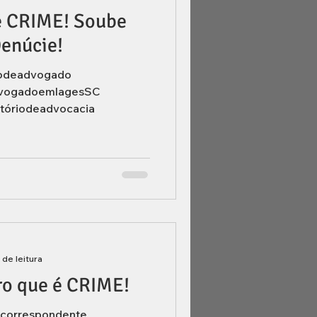
é CRIME! Soube
Denúcie!
odeadvogado
vogadoemlagesSC
tóriodeadvocacia
 de leitura
iro que é CRIME!
correspondente