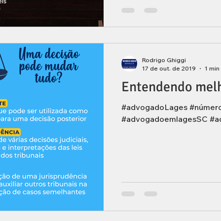
Rodrigo Ghiggi
17 de out. de 2019
1 min
Entendendo melh
#advogadoLages #númer
#advogadoemlagesSC #a