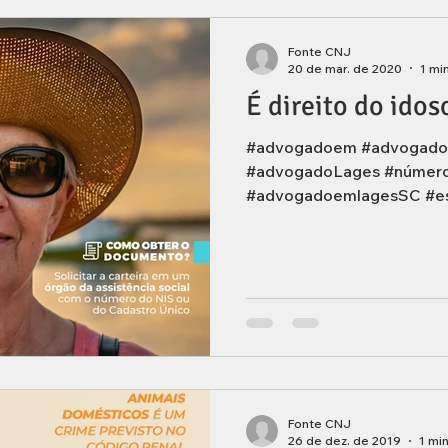
Fonte CNJ
20 de mar. de 2020
1 mi
É direito do ido
#advogadoem #advogado
#advogadoLages #númer
#advogadoemlagesSC #esc
Fonte CNJ
26 de dez. de 2019
1 min