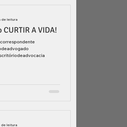
n de leitura
so CURTIR A VIDA!
correspondente
odeadvogado
ritóriodeadvocacia
 de leitura