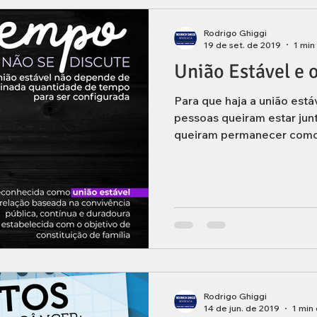
Rodrigo Ghiggi
19 de set. de 2019
1 min
União Estável e 
Para que haja a união está
pessoas queiram estar junt
queiram permanecer como f
Rodrigo Ghiggi
14 de jun. de 2019
1 min 