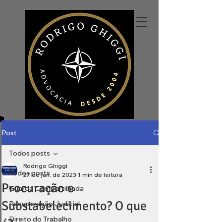
Post
Todos posts
Rodrigo Ghiggi
Todos posts
27 de jan. de 2023
1 min de leitura
Procuração e
Guarda Compartilhada
Substabelecimento? O que
Recuperação Judicial
Direito do Trabalho