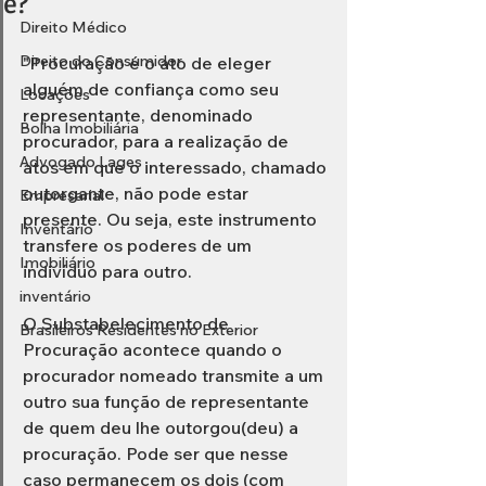
é?
Direito Médico
Direito do Consumidor
"Procuração é o ato de eleger 
alguém de confiança como seu 
Locações
representante, denominado 
Bolha Imobiliária
procurador, para a realização de 
Advogado Lages
atos em que o interessado, chamado 
outorgante, não pode estar 
Empresarial
presente. Ou seja, este instrumento 
Inventário
transfere os poderes de um 
Imobiliário
indivíduo para outro.
inventário
O Substabelecimento de 
Brasileiros Residentes no Exterior
Procuração acontece quando o 
procurador nomeado transmite a um 
outro sua função de representante 
de quem deu lhe outorgou(deu) a 
procuração. Pode ser que nesse 
caso permanecem os dois (com 