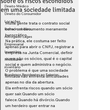
sobre os riscos escondidos
Direito Médico
em uma sociedade limitada
Direito do Consumidor
Locações
Muita gente trata o contrato social 
como um documento meramente 
Bolha Imobiliária
burocrático.
Advogado Lages
Na prática, ele costuma ser feito 
Empresarial
apenas para abrir o CNPJ, registrar a 
Inventário
empresa na Junta Comercial, definir 
quem são os sócios, qual é o capital 
Imobiliário
social e quem administra o negócio.
inventário
O problema é que uma sociedade 
Brasileiros Residentes no Exterior
limitada não enfrenta dificuldades 
apenas no dia da abertura.
Ela enfrenta riscos quando um sócio 
quer sair.Quando um sócio 
falece.Quando há divórcio.Quando 
um herdeiro quer entrar na 