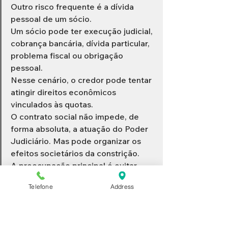
Outro risco frequente é a dívida 
pessoal de um sócio.
Um sócio pode ter execução judicial, 
cobrança bancária, dívida particular, 
problema fiscal ou obrigação 
pessoal.
Nesse cenário, o credor pode tentar 
atingir direitos econômicos 
vinculados às quotas.
O contrato social não impede, de 
forma absoluta, a atuação do Poder 
Judiciário. Mas pode organizar os 
efeitos societários da constrição.
A preocupação principal é evitar 
que um credor particular passe a 
Telefone
Address
interferir na gestão da empresa ou 
se torne, na prática, um novo sócio 
indesejado.
Uma cláusula bem estruturada pode 