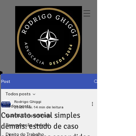
Post
Todos posts
Rodrigo Ghiggi
Todos posts
20 de mai.
14 min de leitura
Contrato social simples
Guarda Compartilhada
demais: estudo de caso
Recuperação Judicial
Direito do Trabalho