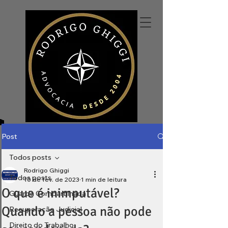
Post
Todos posts
Rodrigo Ghiggi
Todos posts
10 de fev. de 2023
1 min de leitura
O que é inimputável?
Guarda Compartilhada
Quando a pessoa não pode
Recuperação Judicial
Direito do Trabalho