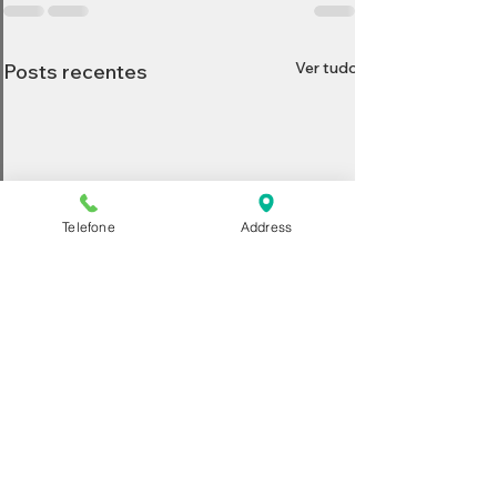
Ver tudo
Posts recentes
Telefone
Address
Inventário no Brasil
morando no exterior: como