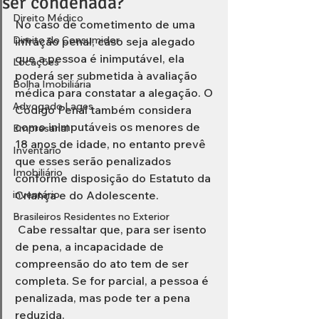
ser condenada?
Direito Médico
No caso de cometimento de uma 
Direito do Consumidor
infração penal, caso seja alegado 
que a pessoa é inimputável, ela 
Locações
poderá ser submetida à avaliação 
Bolha Imobiliária
médica para constatar a alegação. O 
Advogado Lages
Código Penal também considera 
como inimputáveis os menores de 
Empresarial
18 anos de idade, no entanto prevê 
Inventário
que esses serão penalizados 
Imobiliário
conforme disposição do Estatuto da 
inventário
Criança e do Adolescente.
Brasileiros Residentes no Exterior
 Cabe ressaltar que, para ser isento 
de pena, a incapacidade de 
compreensão do ato tem de ser 
completa. Se for parcial, a pessoa é 
penalizada, mas pode ter a pena 
reduzida.