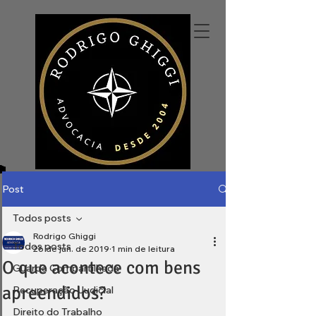
Post
Todos posts
Rodrigo Ghiggi
Todos posts
26 de jun. de 2019
1 min de leitura
O que acontece com bens
Guarda Compartilhada
apreendidos?
Recuperação Judicial
Direito do Trabalho