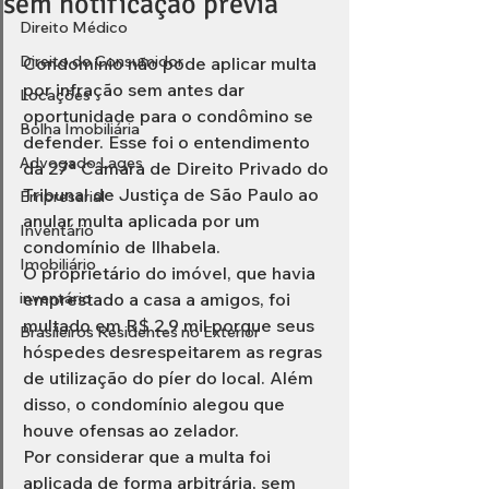
sem notificação prévia
Direito Médico
Direito do Consumidor
Condomínio não pode aplicar multa 
por infração sem antes dar 
Locações
oportunidade para o condômino se 
Bolha Imobiliária
defender. Esse foi o entendimento 
Advogado Lages
da 27ª Câmara de Direito Privado do 
Tribunal de Justiça de São Paulo ao 
Empresarial
anular multa aplicada por um 
Inventário
condomínio de Ilhabela.
Imobiliário
O proprietário do imóvel, que havia 
inventário
emprestado a casa a amigos, foi 
multado em R$ 2,9 mil porque seus 
Brasileiros Residentes no Exterior
hóspedes desrespeitarem as regras 
de utilização do píer do local. Além 
disso, o condomínio alegou que 
houve ofensas ao zelador.
Por considerar que a multa foi 
aplicada de forma arbitrária, sem 