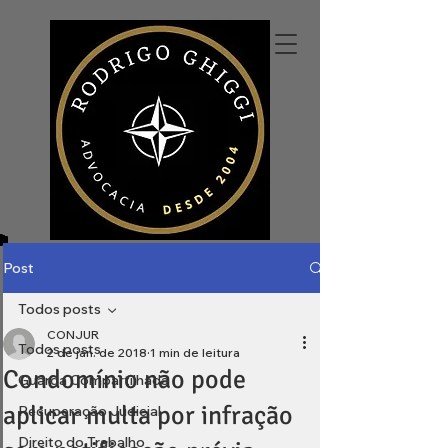
Post
Todos posts
CONJUR
Todos posts
2 de jan. de 2018
1 min de leitura
Condomínio não pode
Guarda Compartilhada
aplicar multa por infração
Recuperação Judicial
Direito do Trabalho