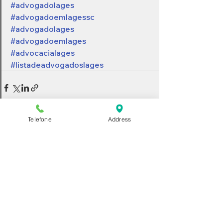
#advogadolages
#advogadoemlagessc
#advogadolages
#advogadoemlages
#advocacialages
#listadeadvogadoslages
Telefone
Address
Ver tudo
Posts recentes