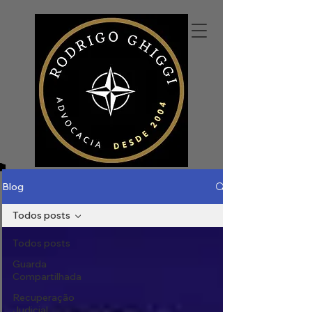
Blog
Todos posts
Todos posts
Guarda
Compartilhada
Recuperação
Judicial