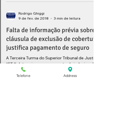
Rodrigo Ghiggi
9 de fev. de 2018
3 min de leitura
Falta de informação prévia sobre
cláusula de exclusão de cobertura
justifica pagamento de seguro
A Terceira Turma do Superior Tribunal de Justiça
(STJ) determinou o pagamento de indenização
Telefone
Address
em favor de empresa que demonstrou não ter...