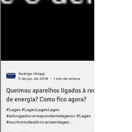
Rodrigo Ghiggi
5 de jun. de 2018
1 min de leitura
Queimou aparelhos ligados à rede
de energia? Como fico agora?
#Lages #LagesLagesLages
#advogadocorrespondentelagessc #Lages
#escritoriodeadvocaciaemlages