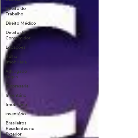
Direito do
Trabalho
Direito Médico
Direito do
Consumidor
Locações
Bolha
Imobiliária
Advogado
Lages
Empresarial
Inventário
Imobiliário
inventário
Brasileiros
Residentes no
Exterior