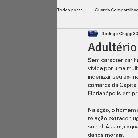
Todos posts
Guarda Compartilha
Rodrigo Ghiggi
30
Direito do Consumidor
Loca
Adultério
Imobiliário
inventário
B
Sem caracterizar hu
vivida por uma mulh
indenizar seu ex-m
comarca da Capital
Florianópolis em p
Na ação, o homem a
relação extraconjug
social. Assim, requ
danos morais.