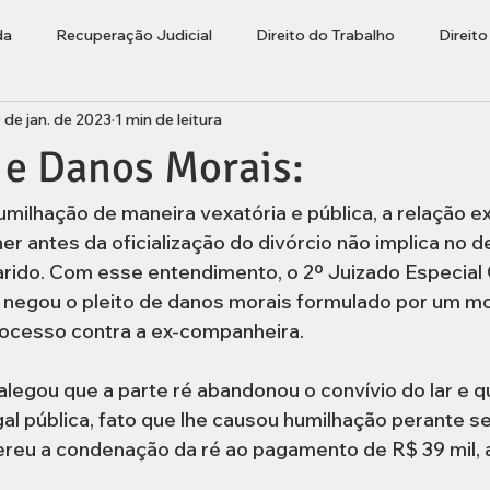
da
Recuperação Judicial
Direito do Trabalho
Direit
 de jan. de 2023
1 min de leitura
ções
Bolha Imobiliária
Advogado Lages
Empresaria
 e Danos Morais:
rasileiros Residentes no Exterior
milhação de maneira vexatória e pública, a relação ex
er antes da oficialização do divórcio não implica no d
arido. Com esse entendimento, o 2º Juizado Especial C
 negou o pleito de danos morais formulado por um m
rocesso contra a ex-companheira.
legou que a parte ré abandonou o convívio do lar e 
al pública, fato que lhe causou humilhação perante se
ereu a condenação da ré ao pagamento de R$ 39 mil, a 