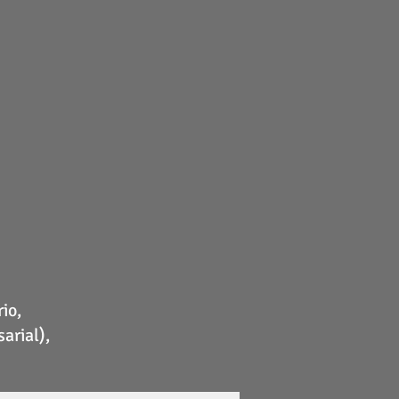
io,
arial),