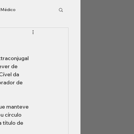
o Médico
l
Inventário
traconjugal 
ever de 
ível da 
orador de 
que manteve 
u círculo 
título de 