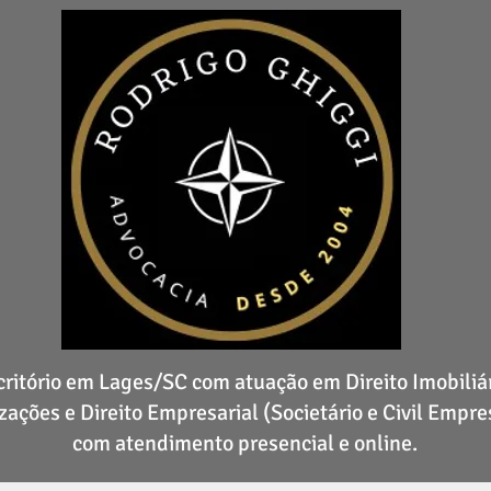
critório em Lages/SC com atuação em Direito Imobiliár
zações e Direito Empresarial (Societário e Civil Empres
com atendimento presencial e online.