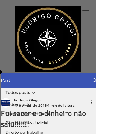
Post
Todos posts
Rodrigo Ghiggi
Todos posts
17 de mai. de 2018
1 min de leitura
Fui sacar e o dinheiro não
Guarda Compartilhada
saiu!!!!!!!
Recuperação Judicial
Direito do Trabalho