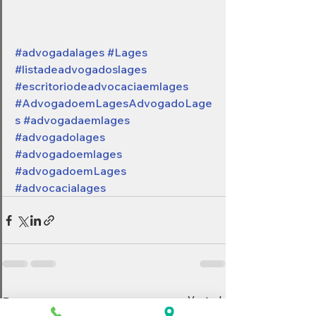
#advogadalages
#Lages
#listadeadvogadoslages
#escritoriodeadvocaciaemlages
#AdvogadoemLagesAdvogadoLage
s
#advogadaemlages
#advogadolages
#advogadoemlages
#advogadoemLages
#advocacialages
Ver tudo
Posts recentes