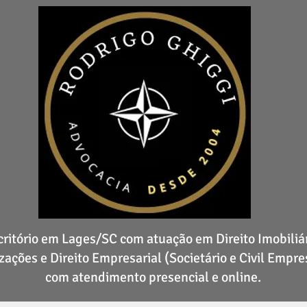
critório em Lages/SC com atuação em Direito Imobiliár
zações e Direito Empresarial (Societário e Civil Empres
com atendimento presencial e online.