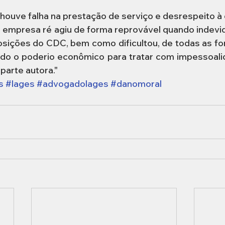
 houve falha na prestação de serviço e desrespeito à
a empresa ré agiu de forma reprovável quando indevi
osições do CDC, bem como dificultou, de todas as for
ando o poderio econômico para tratar com impessoal
 parte autora."
s
#lages
#advogadolages
#danomoral