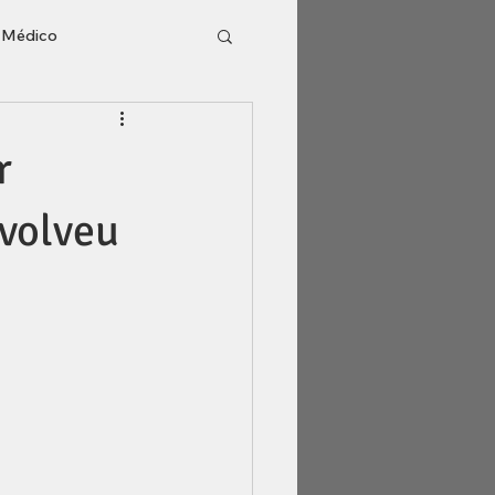
o Médico
l
Inventário
r
evolveu