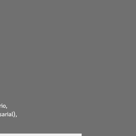
io,
arial),