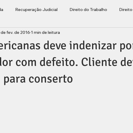
da
Recuperação Judicial
Direito do Trabalho
Direit
 de fev. de 2016
1 min de leitura
ções
Bolha Imobiliária
Advogado Lages
Empresaria
ricanas deve indenizar po
rasileiros Residentes no Exterior
r com defeito. Cliente d
 para conserto