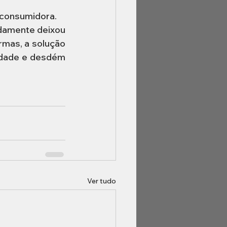
 consumidora. 
damente deixou 
mas, a solução 
idade e desdém 
Ver tudo