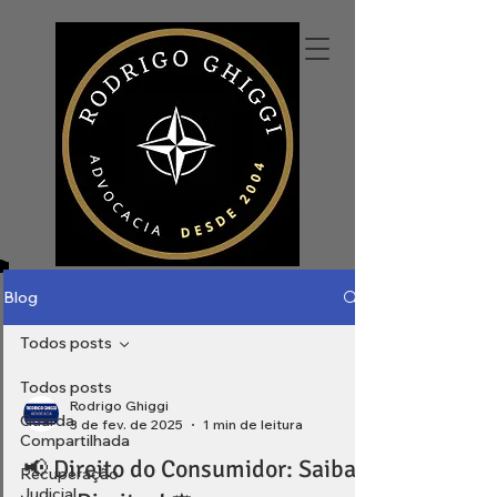
Blog
Todos posts
Todos posts
Rodrigo Ghiggi
Guarda
3 de fev. de 2025
1 min de leitura
Compartilhada
📢 Direito do Consumidor: Saiba
Recuperação
Judicial