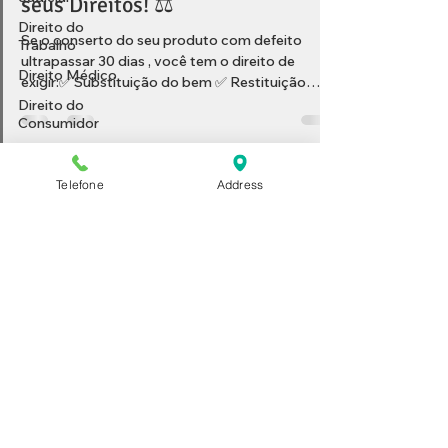
seus Direitos! ⚖️
Direito do
Se o conserto do seu produto com defeito
Trabalho
ultrapassar 30 dias , você tem o direito de
Direito Médico
exigir:✅ Substituição do bem ✅ Restituição
imediata...
Direito do
Consumidor
Locações
Bolha
Telefone
Address
Home
Imobiliária
Advogado
Lages
Empresarial
Inventário
Imobiliário
inventário