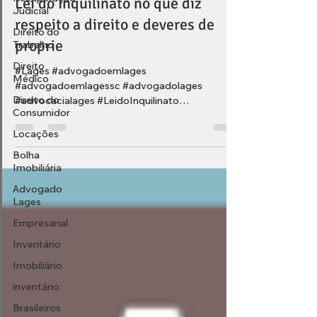
Lei do Inquilinato no que diz
Judicial
respeito a direito e deveres de
Direito do
proprie
Trabalho
Direito
#Lages #advogadoemlages
Médico
#advogadoemlagessc #advogadolages
Direito do
#advocacialages #LeidoInquilinato
Consumidor
#aluguelecondomínio #aluguel #condomínio
Locações
Bolha
Imobiliária
Advogado
Lages
Empresarial
Inventário
Imobiliário
inventário
Brasileiros