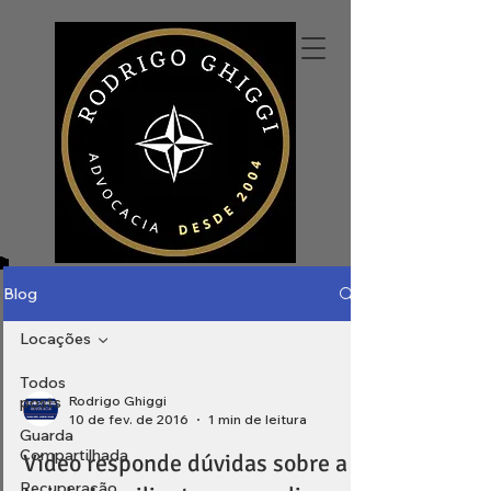
Blog
Locações
Todos
posts
Rodrigo Ghiggi
10 de fev. de 2016
1 min de leitura
Guarda
Compartilhada
Vídeo responde dúvidas sobre a
Recuperação