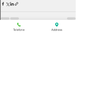
Telefone
Address
Ver tudo
Posts recentes