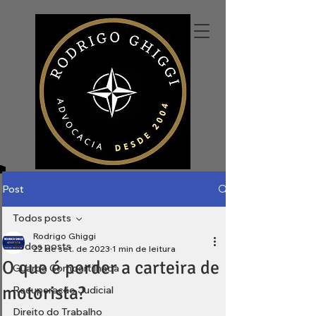
Post
Todos posts
Rodrigo Ghiggi
Todos posts
22 de set. de 2023
1 min de leitura
O que é perder a carteira de
Guarda Compartilhada
motorista?
Recuperação Judicial
Direito do Trabalho