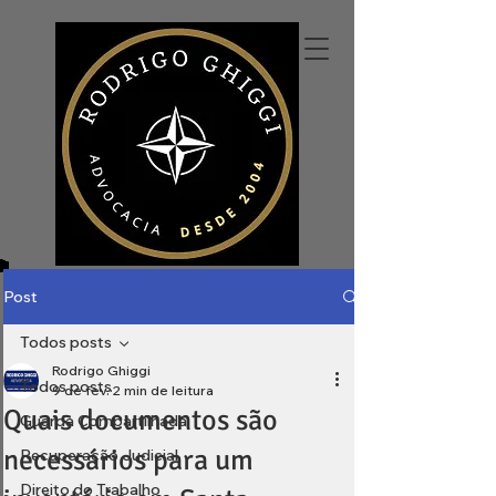
Post
Todos posts
Rodrigo Ghiggi
Todos posts
9 de fev.
2 min de leitura
Quais documentos são
Guarda Compartilhada
necessários para um
Recuperação Judicial
Direito do Trabalho