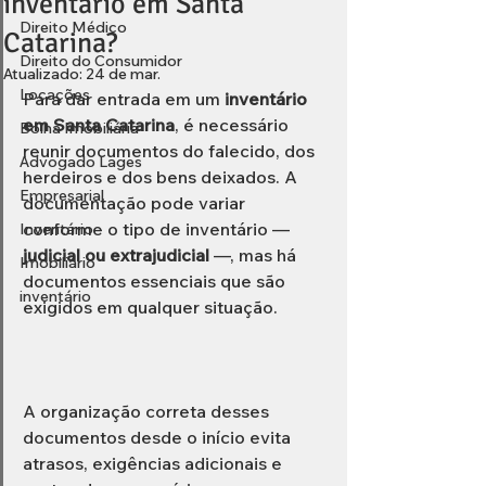
inventário em Santa
Direito Médico
Catarina?
Direito do Consumidor
Atualizado:
24 de mar.
Locações
Para dar entrada em um 
inventário 
em Santa Catarina
, é necessário 
Bolha Imobiliária
reunir documentos do falecido, dos 
Advogado Lages
herdeiros e dos bens deixados. A 
Empresarial
documentação pode variar 
conforme o tipo de inventário — 
Inventário
judicial ou extrajudicial
 —, mas há 
Imobiliário
documentos essenciais que são 
inventário
exigidos em qualquer situação.
A organização correta desses 
documentos desde o início evita 
atrasos, exigências adicionais e 