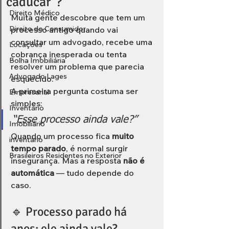
“caducar”?
Direito Médico
Muita gente descobre que tem um 
Direito do Consumidor
processo antigo quando vai 
consultar um advogado, recebe uma 
Locações
cobrança inesperada ou tenta 
Bolha Imobiliária
resolver um problema que parecia 
Advogado Lages
esquecido.
A primeira pergunta costuma ser 
Empresarial
simples:
Inventário
“Esse processo ainda vale?”
Imobiliário
Quando um processo fica 
muito 
inventário
tempo parado
, é normal surgir 
Brasileiros Residentes no Exterior
insegurança. Mas a resposta 
não é 
automática
 — tudo depende do 
caso.
🔹 Processo parado há 
anos: ele ainda vale?