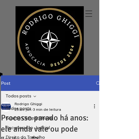
Post
Todos posts
Rodrigo Ghiggi
Todos posts
25 de jan.
3 min de leitura
Processo parado há anos:
Guarda Compartilhada
ele ainda vale ou pode
Recuperação Judicial
Direito do Trabalho