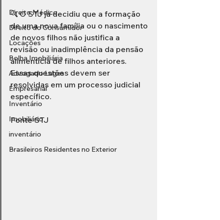
Direito Médico
🔍 O STJ já decidiu que a formação 
de uma nova família ou o nascimento 
Direito do Consumidor
de novos filhos não justifica a 
Locações
revisão ou inadimplência da pensão 
Bolha Imobiliária
alimentícia de filhos anteriores. 
Essas questões devem ser 
Advogado Lages
resolvidas em um processo judicial 
Empresarial
específico.
Inventário
Imobiliário
Fonte STJ
inventário
Brasileiros Residentes no Exterior