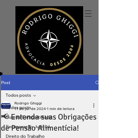
Post
Todos posts
Rodrigo Ghiggi
Todos posts
11 de jul. de 2024
1 min de leitura
📢 Entenda suas Obrigações
Guarda Compartilhada
de Pensão Alimentícia!
Recuperação Judicial
Direito do Trabalho