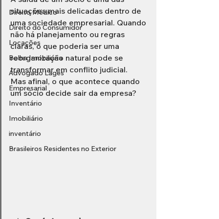
situações mais delicadas dentro de 
Direito Médico
uma sociedade empresarial. Quando 
Direito do Consumidor
não há planejamento ou regras 
Locações
claras, o que poderia ser uma 
reorganização natural pode se 
Bolha Imobiliária
transformar em conflito judicial.
Advogado Lages
Mas afinal, o que acontece quando 
Empresarial
um sócio decide sair da empresa?
Inventário
Imobiliário
inventário
Brasileiros Residentes no Exterior