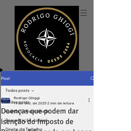
Post
Todos posts
Rodrigo Ghiggi
Todos posts
19 de dez. de 2025
2 min de leitura
Doenças que podem dar
Guarda Compartilhada
isenção do Imposto de
Recuperação Judicial
Direito do Trabalho