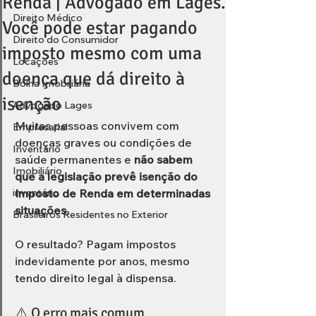
Renda | Advogado em Lages.
Direito Médico
Você pode estar pagando
Direito do Consumidor
imposto mesmo com uma
Locações
doença que dá direito à
Bolha Imobiliária
isenção
Advogado Lages
Muitas pessoas convivem com 
Empresarial
doenças graves ou condições de 
Inventário
saúde permanentes e 
não sabem 
Imobiliário
que a legislação prevê isenção do 
inventário
Imposto de Renda em determinadas 
situações
.
Brasileiros Residentes no Exterior
O resultado? Pagam impostos 
indevidamente por anos, mesmo 
tendo direito legal à dispensa.
⚠️ O erro mais comum