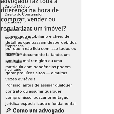
advogado faz toda a
Direito Médico
diferença na hora de
Direito do Consumidor
comprar, vender ou
Locações
regularizar um imóvel?
Bolha Imobiliária
O mercado imobiliário é cheio de 
Advogado Lages
detalhes que passam despercebidos 
Empresarial
por quem não lida com isso todos os 
Inventário
dias. Um documento faltando, um 
contrato mal redigido ou uma 
Imobiliário
matrícula com pendências podem 
inventário
gerar prejuízos altos — e muitas 
vezes evitáveis.
Por isso, antes de assinar qualquer 
contrato ou assumir qualquer 
compromisso, buscar orientação 
jurídica especializada é fundamental.
🔎 
Como um advogado 