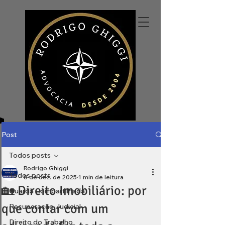
Post
Todos posts
Rodrigo Ghiggi
Todos posts
8 de dez. de 2025
1 min de leitura
🏡 Direito Imobiliário: por
Guarda Compartilhada
que contar com um
Recuperação Judicial
Direito do Trabalho