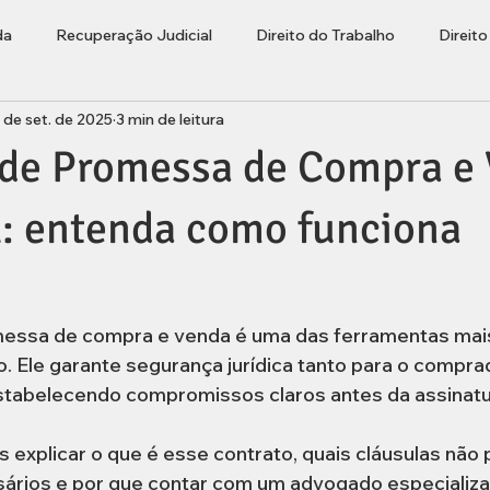
da
Recuperação Judicial
Direito do Trabalho
Direit
 de set. de 2025
3 min de leitura
ções
Bolha Imobiliária
Advogado Lages
Empresaria
 de Promessa de Compra e
rasileiros Residentes no Exterior
l: entenda como funciona
messa de compra e venda é uma das ferramentas mai
rio. Ele garante segurança jurídica tanto para o compr
stabelecendo compromissos claros antes da assinatur
 explicar o que é esse contrato, quais cláusulas não 
ários e por que contar com um advogado especializad