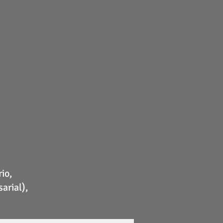
io,
arial),