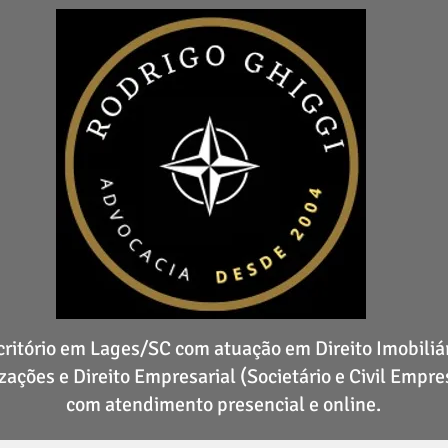
critório em Lages/SC com atuação em Direito Imobiliár
zações e Direito Empresarial (Societário e Civil Empres
com atendimento presencial e online.