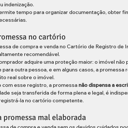
u indenização.
permite tempo para organizar documentação, obter fi
ecessárias.
romessa no cartório
essa de compra e venda no Cartório de Registro de I
 altamente recomendável.
comprador adquire uma proteção maior: o imóvel não 
para outra pessoa, e em alguns casos, a promessa r
ito real sobre o imóvel.
 com esse registro, a promessa 
não dispensa a escrit
ade seja transferida de forma plena e legal, é indispen
 registrá-la no cartório competente.
a promessa mal elaborada
ssa de compra e venda sem os devidos cuidados pod