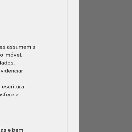
tes assumem a 
o imóvel.
dados, 
videnciar 
 escritura 
sfere a 
ras e bem 