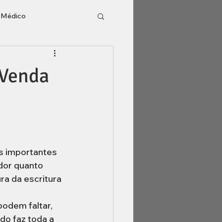
o Médico
l
Inventário
 Venda
s importantes 
ador quanto 
a da escritura 
podem faltar, 
o faz toda a 