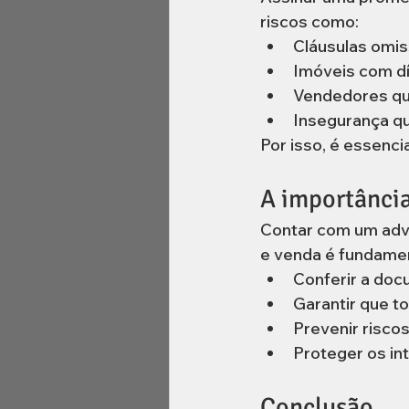
riscos como:
Cláusulas omis
Imóveis com dí
Vendedores qu
Insegurança qu
Por isso, é essenci
A importânci
Contar com um advo
e venda é fundamen
Conferir a doc
Garantir que t
Prevenir riscos
Proteger os in
Conclusão