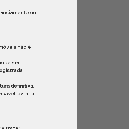
nanciamento ou 
móveis não é 
pode ser 
egistrada 
ura definitiva
. 
sável lavrar a 
e trazer 