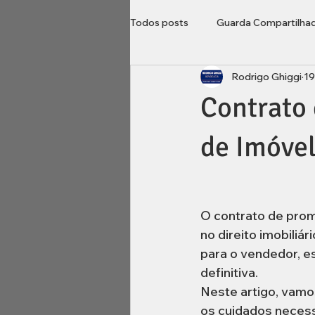
Todos posts
Guarda Compartilha
Rodrigo Ghiggi
19
Direito do Consumidor
Loca
Contrato
Imobiliário
inventário
B
de Imóve
O contrato de pro
no direito imobiliá
para o vendedor, e
definitiva.
Neste artigo, vamos
os cuidados necess