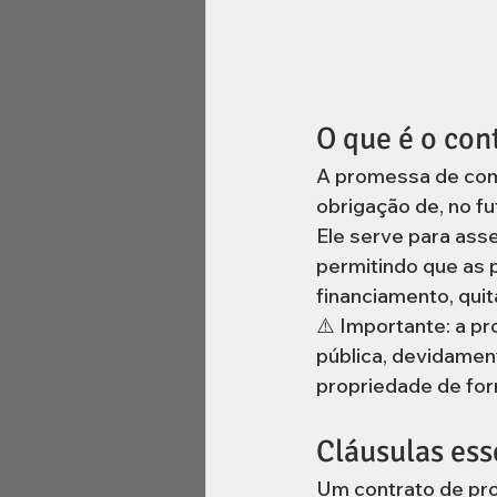
O que é o con
A promessa de com
obrigação de, no fu
Ele serve para ass
permitindo que as 
financiamento, quit
⚠️ Importante: a p
pública, devidament
propriedade de form
Cláusulas ess
Um contrato de pro