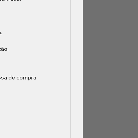
.
ção.
ssa de compra 