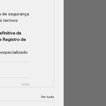
 de segurança 
os termos 
finitiva da 
e Registro de 
especializado 
Ver tudo