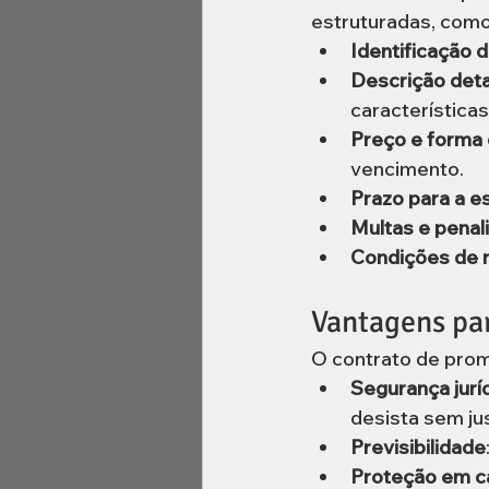
estruturadas, como
Identificação 
Descrição deta
características
Preço e forma
vencimento.
Prazo para a es
Multas e penal
Condições de 
Vantagens par
O contrato de pro
Segurança jurí
desista sem jus
Previsibilidade
Proteção em ca