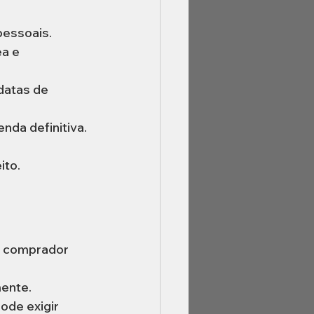
pessoais.
a e 
datas de 
nda definitiva.
ito.
:
o comprador 
mente.
ode exigir 