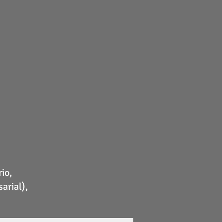
io,
arial),