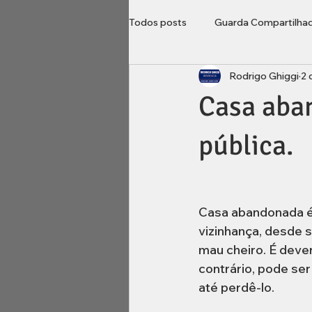
Todos posts
Guarda Compartilha
Rodrigo Ghiggi
2 
Direito do Consumidor
Loca
Casa aba
Imobiliário
inventário
pública.
Casa abandonada é
vizinhança, desde 
mau cheiro. É dever
contrário, pode se
até perdê-lo.