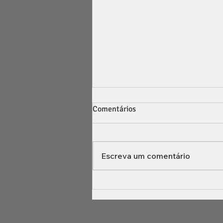
Comentários
Escreva um comentário
Due diligence societária: o que
analisar antes de comprar uma
empresa