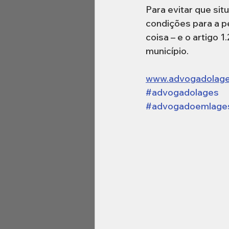
Para evitar que sit
condições para a p
coisa – e o artigo 
município.
www.advogadolage
#advogadolages
#advogadoemlage