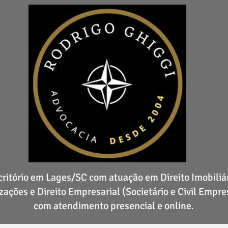
critório em Lages/SC com atuação em Direito Imobiliár
zações e Direito Empresarial (Societário e Civil Empres
com atendimento presencial e online.