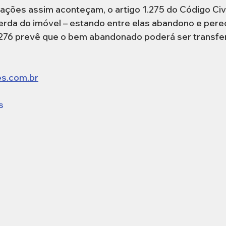
uações assim aconteçam, o artigo 1.275 do Código Civi
erda do imóvel – estando entre elas abandono e pere
1.276 prevê que o bem abandonado poderá ser transfer
s.com.br
s