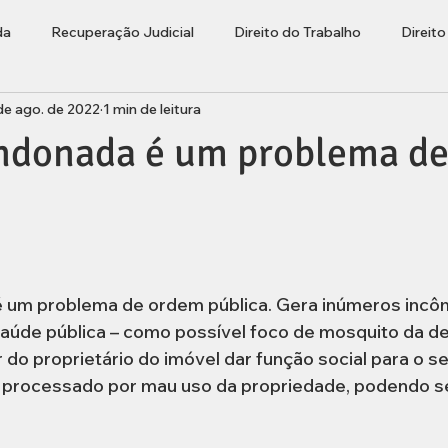
da
Recuperação Judicial
Direito do Trabalho
Direit
de ago. de 2022
1 min de leitura
ções
Bolha Imobiliária
Advogado Lages
Empresaria
ndonada é um problema d
 um problema de ordem pública. Gera inúmeros incô
saúde pública – como possível foco de mosquito da de
 do proprietário do imóvel dar função social para o s
r processado por mau uso da propriedade, podendo se