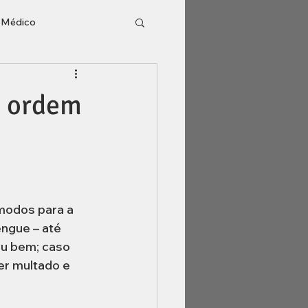
o Médico
l
Inventário
e ordem
modos para a 
ngue – até 
eu bem; caso 
r multado e 