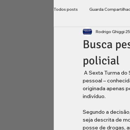
Todos posts
Guarda Compartilha
Rodrigo Ghiggi
25
Direito do Consumidor
Loca
Busca pes
Imobiliário
inventário
B
policial
 A Sexta Turma do Superior Tribunal de Justiça considerou ilegal a realização de busca 
pessoal – conhecida
originada apenas pe
indivíduo. 
Segundo a decisão,
seja descrita de mod
posse de drogas, ar