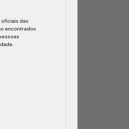
oficiais das 
ão encontrados 
 pessoas 
idade. 