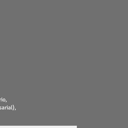
io,
arial),