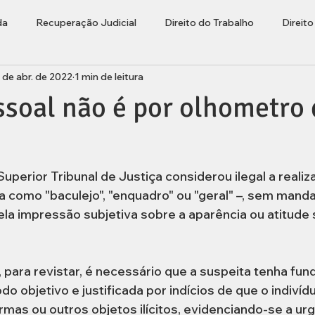
da
Recuperação Judicial
Direito do Trabalho
Direit
 de abr. de 2022
1 min de leitura
ções
Bolha Imobiliária
Advogado Lages
Empresaria
soal não é por olhometro 
rasileiros Residentes no Exterior
 como "baculejo", "enquadro" ou "geral" –, sem mandad
la impressão subjetiva sobre a aparência ou atitude 
 para revistar, é necessário que a suspeita tenha fu
o objetivo e justificada por indícios de que o indivíd
mas ou outros objetos ilícitos, evidenciando-se a urg