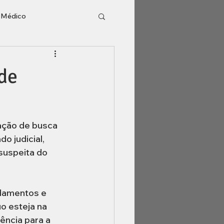
o Médico
l
Inventário
de
o judicial, 
suspeita do 
ndamentos e 
uo esteja na 
ência para a 