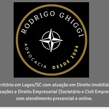
critório em Lages/SC com atuação em Direito Imobiliár
zações e Direito Empresarial (Societário e Civil Empres
com atendimento presencial e online.