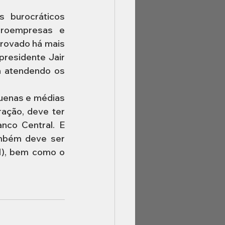
 burocráticos 
roempresas e 
rovado há mais 
residente Jair 
á atendendo os 
uenas e médias 
ção, deve ter 
co Central. E 
mbém deve ser 
), bem como o 