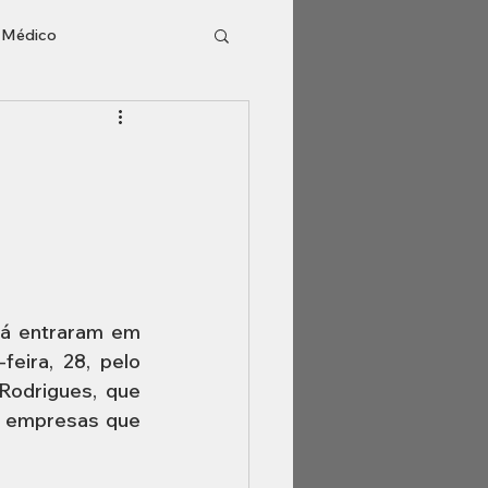
o Médico
l
Inventário
já entraram em 
eira, 28, pelo 
Rodrigues, que 
 empresas que 