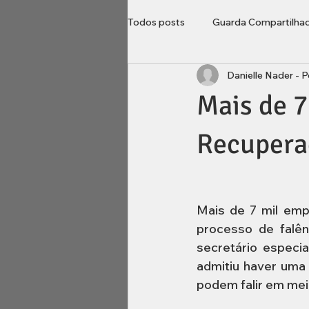
Todos posts
Guarda Compartilha
Danielle Nader - 
Direito do Consumidor
Loca
Mais de 7
Imobiliário
inventário
B
Recuperaç
Mais de 7 mil emp
processo de falênc
secretário especi
admitiu haver uma
podem falir em mei