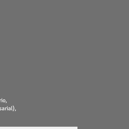
io,
arial),