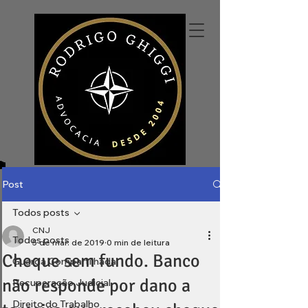
Post
Todos posts
CNJ
Todos posts
5 de mar. de 2019
0 min de leitura
Cheque sem fundo. Banco
Guarda Compartilhada
não responde por dano a
Recuperação Judicial
Direito do Trabalho