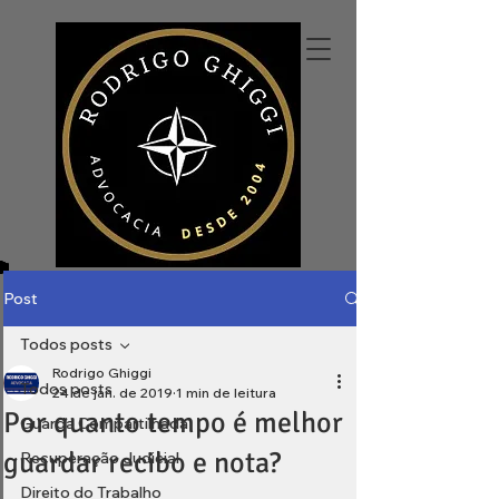
Post
Todos posts
Rodrigo Ghiggi
Todos posts
24 de jan. de 2019
1 min de leitura
Por quanto tempo é melhor
Guarda Compartilhada
guardar recibo e nota?
Recuperação Judicial
Direito do Trabalho