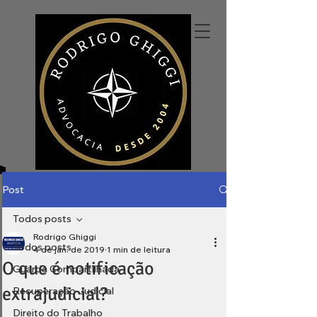
Post
Todos posts
Rodrigo Ghiggi
Todos posts
4 de jan. de 2019
1 min de leitura
O que é notificação
Guarda Compartilhada
extrajudicial?
Recuperação Judicial
Direito do Trabalho