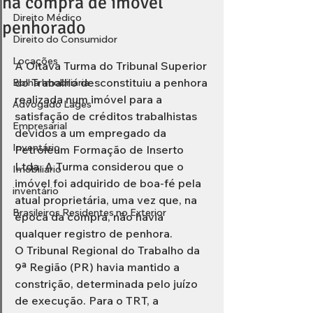
na compra de imóvel
Direito Médico
penhorado
Direito do Consumidor
Locações
A Oitava Turma do Tribunal Superior 
do Trabalho desconstituiu a penhora 
Bolha Imobiliária
realizada num imóvel para a 
Advogado Lages
satisfação de créditos trabalhistas 
Empresarial
devidos a um empregado da 
Inventário
Petroleum Formação de Inserto 
Ltda. A Turma considerou que o 
Imobiliário
imóvel foi adquirido de boa-fé pela 
inventário
atual proprietária, uma vez que, na 
Brasileiros Residentes no Exterior
época da compra, não havia 
qualquer registro de penhora.  
O Tribunal Regional do Trabalho da 
9ª Região (PR) havia mantido a 
constrição, determinada pelo juízo 
de execução. Para o TRT, a 