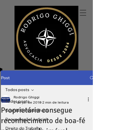
Post
Todos posts
Rodrigo Ghiggi
Todos posts
2 de jul. de 2018
2 min de leitura
Proprietária consegue
Guarda Compartilhada
reconhecimento de boa-fé
Recuperação Judicial
Direito do Trabalho