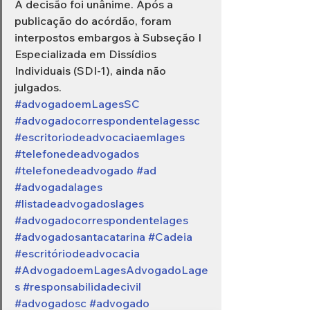
A decisão foi unânime. Após a 
publicação do acórdão, foram 
interpostos embargos à Subseção I 
Especializada em Dissídios 
Individuais (SDI-1), ainda não 
julgados.
#advogadoemLagesSC
#advogadocorrespondentelagessc
#escritoriodeadvocaciaemlages
#telefonedeadvogados
#telefonedeadvogado
#ad
#advogadalages
#listadeadvogadoslages
#advogadocorrespondentelages
#advogadosantacatarina
#Cadeia
#escritóriodeadvocacia
#AdvogadoemLagesAdvogadoLage
s
#responsabilidadecivil
#advogadosc
#advogado