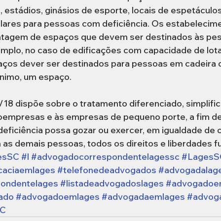
, estádios, ginásios de esporte, locais de espetáculos
ilares para pessoas com deficiência. Os estabeleci
entagem de espaços que devem ser destinados às pe
emplo, no caso de edificações com capacidade de lota
aços dever ser destinados para pessoas em cadeira 
ínimo, um espaço.
/18 dispõe sobre o tratamento diferenciado, simplific
oempresas e às empresas de pequeno porte, a fim de
eficiência possa gozar ou exercer, em igualdade de 
as demais pessoas, todos os direitos e liberdades f
esSC
#l
#advogadocorrespondentelagessc
#LagesS
caciaemlages
#telefonedeadvogados
#advogadalag
ondentelages
#listadeadvogadoslages
#advogadoe
ado
#advogadoemlages
#advogadaemlages
#advog
SC