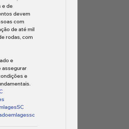
 e de 
mentos devem 
ssoas com 
ção de até mil 
de rodas, com 
ado e 
 assegurar 
condições e 
undamentais.
C
es
mlagesSC
adoemlagessc