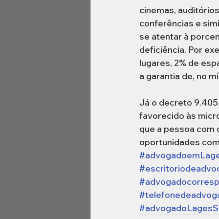
cinemas, auditórios
conferências e sim
se atentar à porc
deficiência. Por ex
lugares, 2% de esp
a garantia de, no m
Já o decreto 9.405
favorecido às micr
que a pessoa com d
oportunidades com 
#advogadoemLag
#escritoriodeadvo
#advogadocorresp
#telefonedeadvog
#advogadoLages