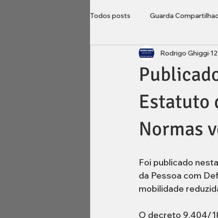
Todos posts
Guarda Compartilha
Rodrigo Ghiggi
12
Direito do Consumidor
Loca
Publicad
Imobiliário
inventário
B
Estatuto 
Normas v
Foi publicado nest
da Pessoa com Defi
mobilidade reduzid
O decreto 9.404/18