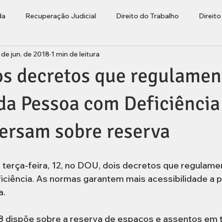
da
Recuperação Judicial
Direito do Trabalho
Direit
 de jun. de 2018
1 min de leitura
ções
Bolha Imobiliária
Advogado Lages
Empresaria
os decretos que regulame
rasileiros Residentes no Exterior
da Pessoa com Deficiência
ersam sobre reserva
a terça-feira, 12, no DOU, dois decretos que regulam
ciência. As normas garantem mais acessibilidade a 
a.
 dispõe sobre a reserva de espaços e assentos em t