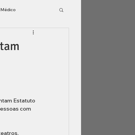
o Médico
l
Inventário
ntam
entam Estatuto 
pessoas com 
eatros, 