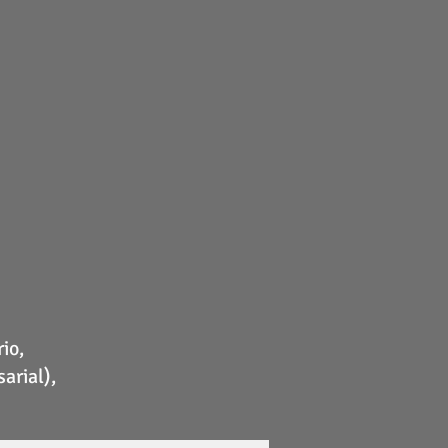
io,
arial),