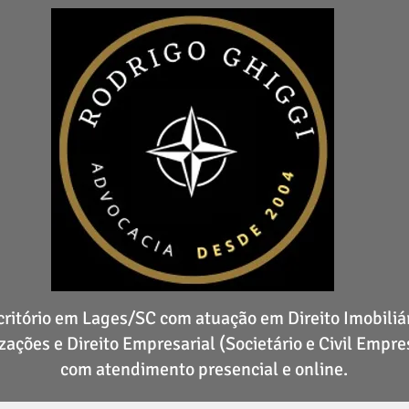
critório em Lages/SC com atuação em Direito Imobiliár
zações e Direito Empresarial (Societário e Civil Empres
com atendimento presencial e online.