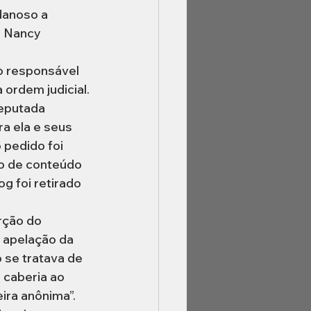
danoso a 
a Nancy 
o responsável 
ordem judicial.
deputada 
a ela e seus 
 pedido foi 
o de conteúdo 
g foi retirado 
rção do 
 apelação da 
se tratava de 
 caberia ao 
ira anônima”.