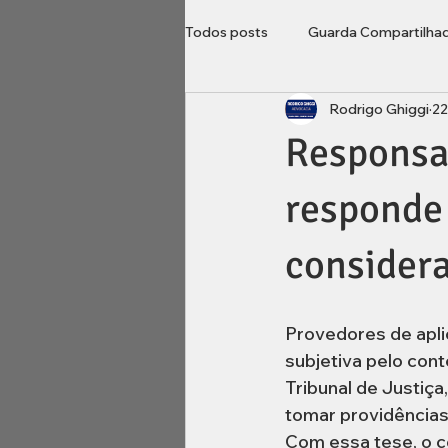
Todos posts
Guarda Compartilha
Rodrigo Ghiggi
22
Direito do Consumidor
Loca
Responsab
Imobiliário
inventário
B
responde 
considera
Provedores de apli
subjetiva pelo con
Tribunal de Justiça
tomar providências
Com essa tese, o c