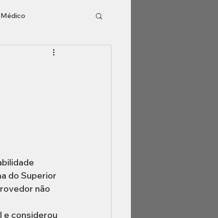
o Médico
l
Inventário
bilidade 
a do Superior 
provedor não 
 e considerou 