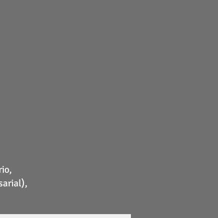
io,
arial),