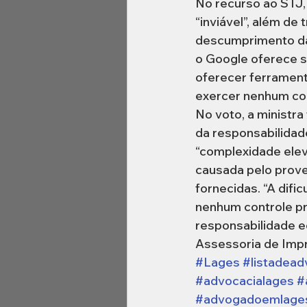
No recurso ao STJ,
“inviável”, além de 
descumprimento da 
o Google oferece se
oferecer ferrament
exercer nenhum co
No voto, a ministra
da responsabilidad
“complexidade elev
causada pelo proved
fornecidas. “A dif
nenhum controle pré
responsabilidade e
Assessoria de Imp
#Lages
#listadea
#advocacialages
#
#advogadoemlage