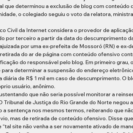
cial que determinou a exclusão de blog com conteúdo 
midade, o colegiado seguiu o voto da relatora, ministr
o Civil da Internet considera o provedor de aplicaçã
o por terceiro a partir da data do descumprimento da 
i ajuizada por uma ex-prefeita de Mossoró (RN) e ex-
a retirada do ar de página com conteúdo ofensivo contr
tificação do responsável pelo blog. Em primeiro grau, o
 para determinar a suspensão do endereço eletrônic
 diária de R$ 1 mil em caso de descumprimento. O blo
óprio usuário, anônimo.
ustentando que não seria possível monitorar a reinse
O Tribunal de Justiça do Rio Grande do Norte negou a
 a sentença nos mesmos termos, reiterando que não 
io, mas de retirada de conteúdo ofensivo. Disse que
 “tal site não venha a ser novamente ativado de mane