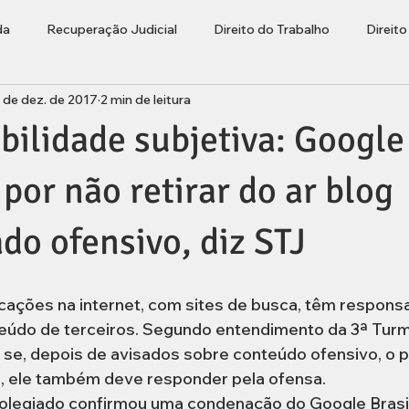
da
Recuperação Judicial
Direito do Trabalho
Direit
 de dez. de 2017
2 min de leitura
ções
Bolha Imobiliária
Advogado Lages
Empresaria
ilidade subjetiva: Google
rasileiros Residentes no Exterior
por não retirar do ar blog
do ofensivo, diz STJ
cações na internet, com sites de busca, têm responsa
teúdo de terceiros. Segundo entendimento da 3ª Turm
, se, depois de avisados sobre conteúdo ofensivo, o 
, ele também deve responder pela ofensa.
olegiado confirmou uma condenação do Google Brasil