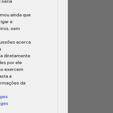
 seria 
 
rmou ainda que 
igar e 
iros, sem 
scussões acerca 
 
sa diretamente 
es por ele 
ão exercem 
asta a 
formações da 
ages
ages