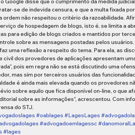
 o Google disse que o cumprimento da medida judicial
tratar-se de indevida censura, e que a multa fixada por
ordem não respeitou o critério da razoabilidade. Afi
rviço de hospedagem de blogs, isto é, se limita a abr
as para edição de blogs criados e mantidos por terce
ntrole sobre as mensagens postadas pelos usuários.
 faz uma reflexão a respeito do tema. Para ela, as di
e civil dos provedores de aplicações apresentam uma
ada”, pois em regra não se está discutindo uma ofen
or, mas sim por terceiros usuários das funcionalidad
iculdade é ainda mais elevada quando os provedores n
vio sobre aquilo que fica disponível on-line, o que af
ditorial sobre as informações”, acrescentou. Com in
rensa do STJ.
dvogadoslages
#oablages
#LagesLages
#advogadol
advogadolages
#advogadoemlagessc
#danomoralL
s
#lages