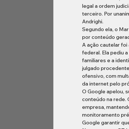
legal a ordem judi
terceiro. Por unani
Andrighi.
Segundo ela, o Marc
por conteúdo gerad
A ação cautelar fo
federal. Ela pediu 
familiares e a iden
julgado procedente
ofensivo, com multa
da internet pelo pr
O Google apelou, s
conteúdo na rede. 
empresa, mantendo
monitoramento prév
Google garantir que