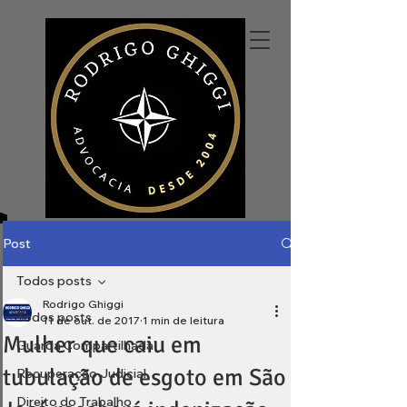
Post
Todos posts
Rodrigo Ghiggi
Todos posts
11 de out. de 2017
1 min de leitura
Mulher que caiu em
Guarda Compartilhada
tubulação de esgoto em São
Recuperação Judicial
Direito do Trabalho