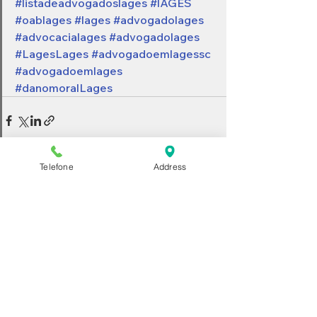
#listadeadvogadoslages
#lAGES
#oablages
#lages
#advogadolages
#advocacialages
#advogadolages
#LagesLages
#advogadoemlagessc
#advogadoemlages
#danomoralLages
Telefone
Address
Ver tudo
Posts recentes