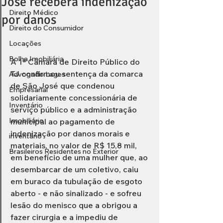
José receberá indenização
Direito Médico
por danos
Direito do Consumidor
Locações
Bolha Imobiliária
A 1ª Câmara de Direito Público do 
TJ confirmou sentença da comarca 
Advogado Lages
de São José que condenou 
Empresarial
solidariamente concessionária de 
Inventário
serviço público e a administração 
Imobiliário
municipal ao pagamento de 
indenização por danos morais e 
inventário
materiais, no valor de R$ 15,8 mil, 
Brasileiros Residentes no Exterior
em benefício de uma mulher que, ao 
desembarcar de um coletivo, caiu 
em buraco da tubulação de esgoto 
aberto - e não sinalizado - e sofreu 
lesão do menisco que a obrigou a 
fazer cirurgia e a impediu de 