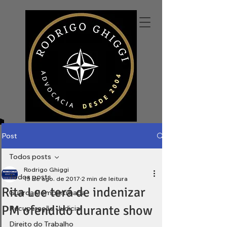
Post
Todos posts
Rodrigo Ghiggi
Todos posts
15 de ago. de 2017
2 min de leitura
Rita Lee terá de indenizar
Guarda Compartilhada
PM ofendido durante show
Recuperação Judicial
Direito do Trabalho