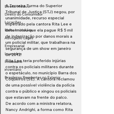
A Terceira Turma do Superior 
Direito Médico
Tribunal de Justiça (STJ) negou, por 
Direito do Consumidor
unanimidade, recurso especial 
Locações
impetrado pela cantora Rita Lee e 
determinou que ela pague R$ 5 mil 
Bolha Imobiliária
de indenização por danos morais a 
Advogado Lages
um policial militar, que trabalhava na 
Empresarial
segurança de um show em janeiro 
Inventário
de 2012.
Rita Lee teria proferido injúrias 
Imobiliário
contra os policiais militares durante 
inventário
o espetáculo, no município Barra dos 
Brasileiros Residentes no Exterior
Coqueiros (SE). A cantora reclamou 
de uma possível violência da polícia 
contra o público e xingou os policiais 
que estavam na frente do palco.
De acordo com a ministra relatora, 
Nancy Andrighi, a forma como Rita 