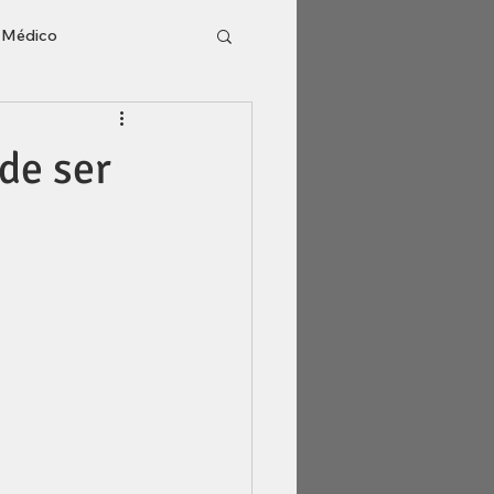
o Médico
l
Inventário
de ser