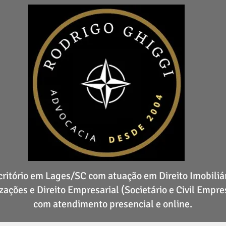
critório em Lages/SC com atuação em Direito Imobiliár
zações e Direito Empresarial (Societário e Civil Empres
com atendimento presencial e online.