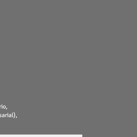
io,
arial),