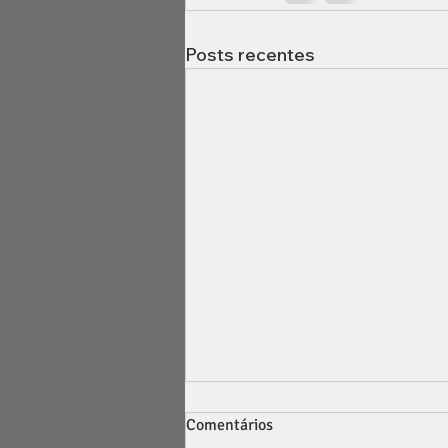
Posts recentes
Inventário no Brasil morando
Comentários
no exterior: como participar e