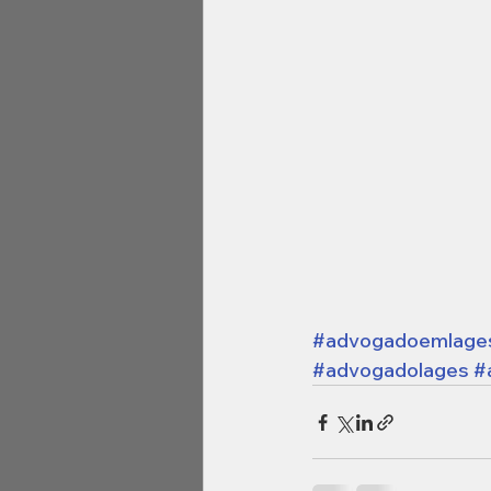
#advogadoemlage
#advogadolages
#