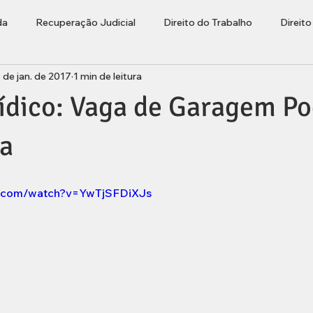
da
Recuperação Judicial
Direito do Trabalho
Direit
 de jan. de 2017
1 min de leitura
ções
Bolha Imobiliária
Advogado Lages
Empresaria
ídico: Vaga de Garagem Po
rasileiros Residentes no Exterior
a
e.com/watch?v=YwTjSFDiXJs