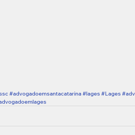
ssc
#advogadoemsantacatarina
#lages
#Lages
#adv
advogadoemlages