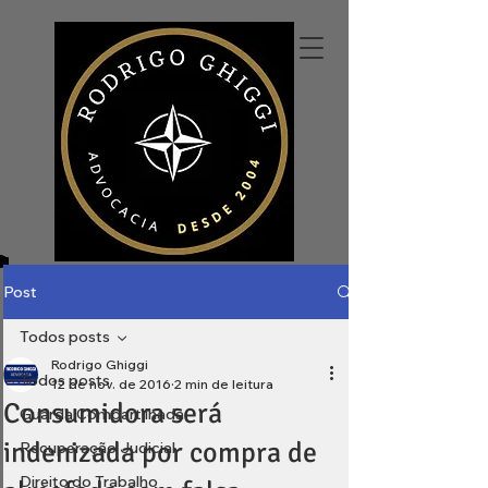
Post
Todos posts
Rodrigo Ghiggi
Todos posts
12 de nov. de 2016
2 min de leitura
Consumidora será
Guarda Compartilhada
indenizada por compra de
Recuperação Judicial
Direito do Trabalho