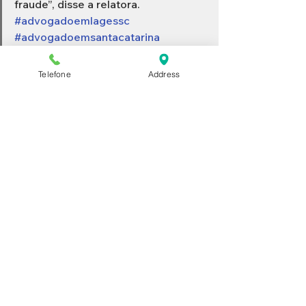
fraude”, disse a relatora. 
#advogadoemlagessc
#advogadoemsantacatarina
#advogadoemlages
#advogadolages
#advocacialages
Telefone
Address
#danomoralLages
#Lages
Ver tudo
Posts recentes