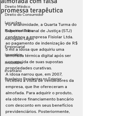
almofada com falsa
Direito Médico
promessa terapêutica
Direito do Consumidor
Locações
Por unanimidade, a Quarta Turma do 
Superior Tribunal de Justiça (STJ) 
Bolha Imobiliária
condenou a empresa Fisiolar Ltda. 
Advogado Lages
ao pagamento de indenização de R$ 
Empresarial
5 mil a idosa que adquiriu uma 
Inventário
almofada térmica digital após ser 
convencida de suas supostas 
Imobiliário
propriedades curativas.
inventário
A idosa narrou que, em 2007, 
Brasileiros Residentes no Exterior
recebeu a visita de vendedores da 
empresa, que lhe ofereceram a 
almofada. Para adquirir o produto, 
ela obteve financiamento bancário 
com desconto em seus benefícios 
previdenciários. Posteriormente, 