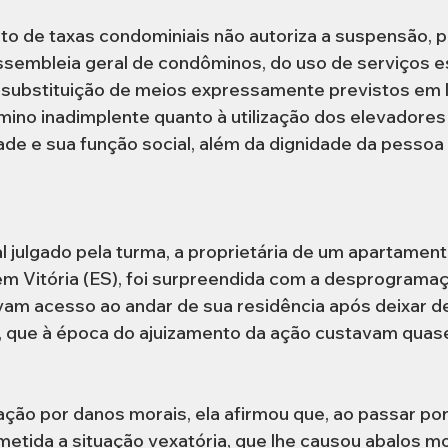
to de taxas condominiais não autoriza a suspensão, p
sembleia geral de condôminos, do uso de serviços es
a substituição de meios expressamente previstos em le
ino inadimplente quanto à utilização dos elevadores 
dade e sua função social, além da dignidade da pesso
 julgado pela turma, a proprietária de um apartamento
 em Vitória (ES), foi surpreendida com a desprograma
am acesso ao andar de sua residência após deixar d
, que à época do ajuizamento da ação custavam quase 
ção por danos morais, ela afirmou que, ao passar por
bmetida a situação vexatória, que lhe causou abalos mor