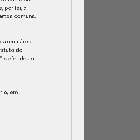
por lei, a 
partes comuns.
 a uma área 
tituto do 
”, defendeu o 
io, em 