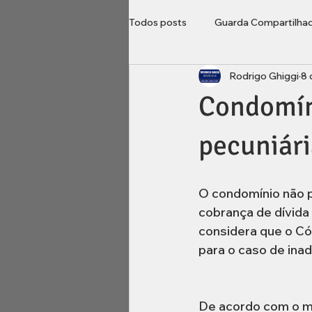
Todos posts
Guarda Compartilha
Rodrigo Ghiggi
8 
Direito do Consumidor
Loca
Condomín
Imobiliário
inventário
B
pecuniár
O condomínio não p
cobrança de dívida 
considera que o Có
para o caso de ina
De acordo com o min