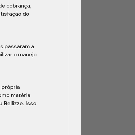
 de cobrança, 
tisfação do 
is passaram a 
bilizar o manejo 
 própria 
omo matéria 
Bellizze. Isso 