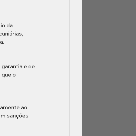
io da 
uniárias, 
a.
 garantia e de 
 que o 
camente ao 
om sanções 