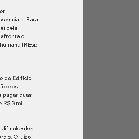
or 
senciais. Para 
i pela 
afronta o 
a humana (REsp 
 do Edifício 
ção dos 
e pagar duas 
R$ 3 mil.  
 dificuldades 
ais. O juízo 