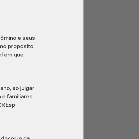
dômino e seus 
imo propósito 
l em que 
no, ao julgar 
e familiares 
(REsp 
 decorre da 