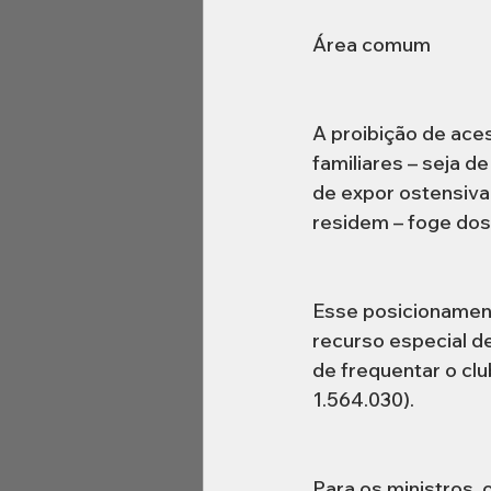
Área comum
A proibição de ace
familiares – seja de
de expor ostensiva
residem – foge dos
Esse posicionament
recurso especial de
de frequentar o cl
1.564.030).
Para os ministros,