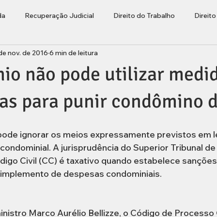
da
Recuperação Judicial
Direito do Trabalho
Direit
de nov. de 2016
6 min de leitura
ções
Bolha Imobiliária
Advogado Lages
Empresaria
io não pode utilizar medi
rasileiros Residentes no Exterior
ias para punir condômino 
ode ignorar os meios expressamente previstos em le
condominial. A jurisprudência do Superior Tribunal de 
digo Civil (CC) é taxativo quando estabelece sanções
dimplemento de despesas condominiais.
istro Marco Aurélio Bellizze, o Código de Processo C