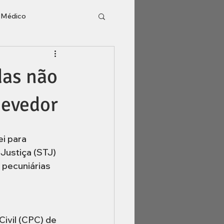
o Médico
l
Inventário
das não
devedor
i para 
Justiça (STJ) 
 pecuniárias 
ivil (CPC) de 