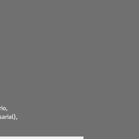
io,
arial),