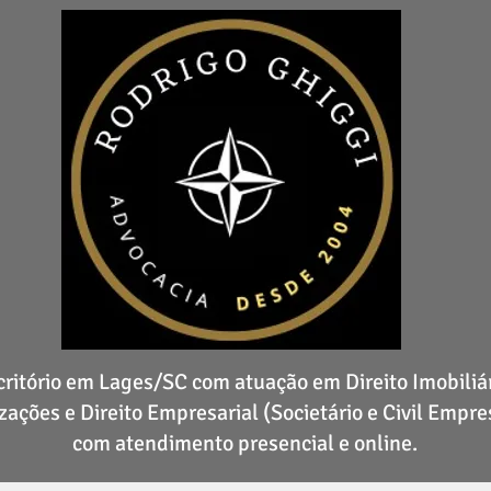
critório em Lages/SC com atuação em Direito Imobiliár
zações e Direito Empresarial (Societário e Civil Empres
com atendimento presencial e online.