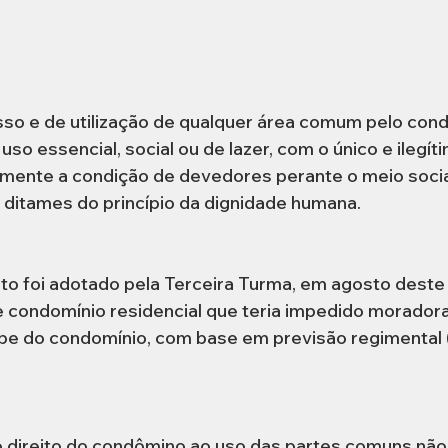
sso e de utilização de qualquer área comum pelo con
 uso essencial, social ou de lazer, com o único e ilegít
mente a condição de devedores perante o meio socia
 ditames do princípio da dignidade humana.
o foi adotado pela Terceira Turma, em agosto deste a
 condomínio residencial que teria impedido moradora 
ube do condomínio, com base em previsão regimental 
 o direito do condômino ao uso das partes comuns não