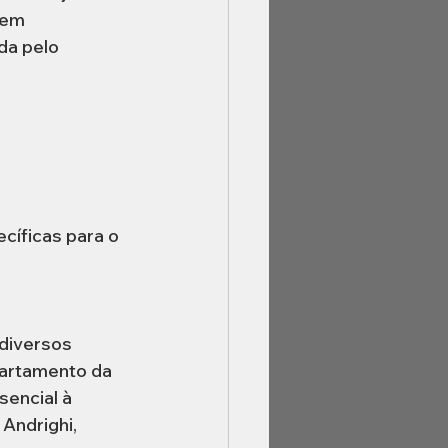
 em 
da pelo 
cíficas para o 
diversos 
artamento da 
encial à 
Andrighi, 