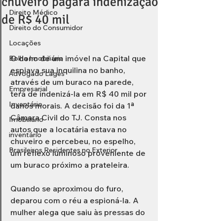
chuveiro pagará indenização
Direito Médico
de R$ 40 mil
Direito do Consumidor
Locações
O dono de um imóvel na Capital que 
Bolha Imobiliária
espiava sua inquilina no banho, 
Advogado Lages
através de um buraco na parede, 
Empresarial
terá de indenizá-la em R$ 40 mil por 
Inventário
danos morais. A decisão foi da 1ª 
Câmara Civil do TJ. Consta nos 
Imobiliário
autos que a locatária estava no 
inventário
chuveiro e percebeu, no espelho, 
Brasileiros Residentes no Exterior
um reflexo luminoso proveniente de 
um buraco próximo a prateleira.
Quando se aproximou do furo, 
deparou com o réu a espioná-la. A 
mulher alega que saiu às pressas do 