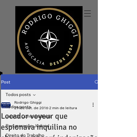
Post
Todos posts
Rodrigo Ghiggi
Todos posts
29 de out. de 2016
2 min de leitura
Locador voyeur que
Guarda Compartilhada
espionava inquilina no
Recuperação Judicial
Direito do Trabalho