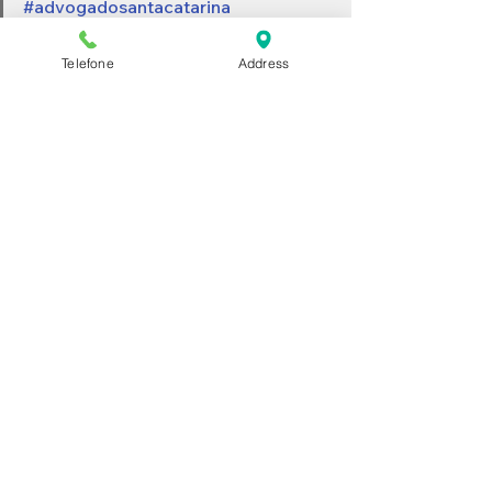
#advogadosantacatarina
#advocacialages
#proteçãocontracredores
Telefone
Address
Ver tudo
Posts recentes