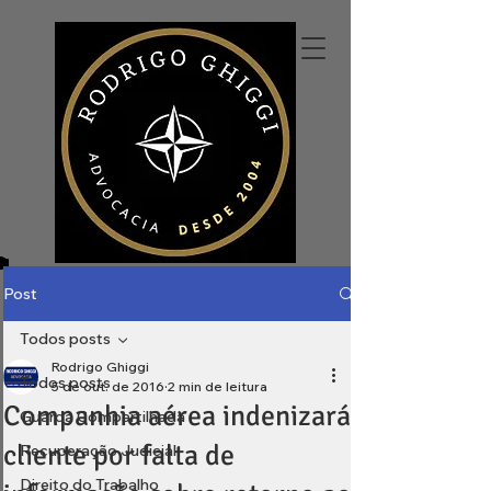
Post
Todos posts
Rodrigo Ghiggi
Todos posts
5 de out. de 2016
2 min de leitura
Companhia aérea indenizará
Guarda Compartilhada
cliente por falta de
Recuperação Judicial
Direito do Trabalho