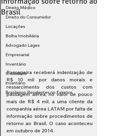
informação sobre retorno ao
Direito Médico
Brasil
Direito do Consumidor
Locações
Bolha Imobiliária
Advogado Lages
Empresarial
Inventário
Passageira receberá indenização de 
Imobiliário
R$ 10 mil por danos morais e 
inventário
ressarcimento dos custos com 
Brasileiros Residentes no Exterior
passagem aérea, no valor de pouco 
mais de R$ 4 mil, a uma cliente da 
companhia aérea LATAM por falta de 
informação sobre procedimentos de 
retorno ao Brasil. O caso aconteceu 
em outubro de 2014.