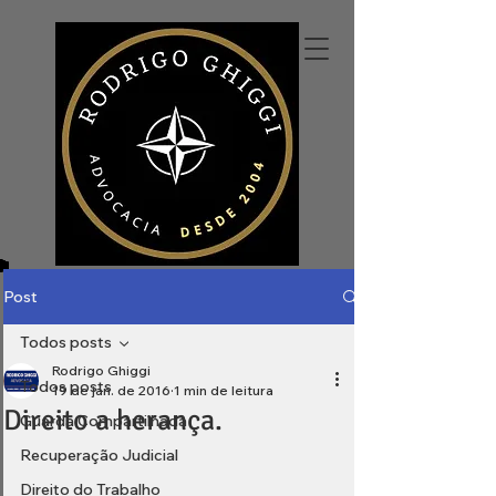
Post
Todos posts
Rodrigo Ghiggi
Todos posts
19 de jan. de 2016
1 min de leitura
Direito a herança.
Guarda Compartilhada
Recuperação Judicial
Direito do Trabalho