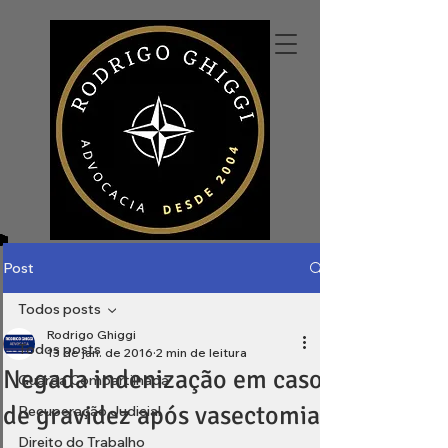
Post
Todos posts
Rodrigo Ghiggi
Todos posts
13 de jan. de 2016
2 min de leitura
Negada indenização em caso
Guarda Compartilhada
de gravidez após vasectomia
Recuperação Judicial
Direito do Trabalho