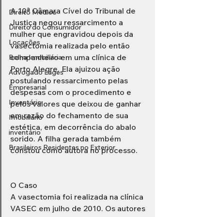
A 10ª Câmara Cível do Tribunal de 
Direito Médico
Justiça negou ressarcimento a 
Direito do Consumidor
mulher que engravidou depois da 
Locações
vasectomia realizada pelo então 
companheiro em uma clínica de 
Bolha Imobiliária
Porto Alegre. Ela ajuizou ação 
Advogado Lages
postulando ressarcimento pelas 
Empresarial
despesas com o procedimento e 
Inventário
pelos valores que deixou de ganhar 
em razão do fechamento de sua 
Imobiliário
estética, em decorrência do abalo 
inventário
sorido. A filha gerada também 
Brasileiros Residentes no Exterior
constou como autora no processo. 
O Caso 
A vasectomia foi realizada na clínica 
VASEC em julho de 2010. Os autores 