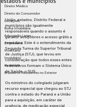
estados e municípios
Direito Médico
Direito do Consumidor
União, estados, Distrito Federal e 
Locações
municípios são igualmente 
Bolha Imobiliária
responsáveis quando o assunto é 
Advogado Lages
garantir aos pobres o acesso grátis a 
remédios. Este é o entendimento da 
Empresarial
Segunda Turma do Superior Tribunal 
Inventário
de Justiça (STJ), que levou em 
Imobiliário
consideração que todos esses entes 
inventário
federativos formam o Sistema Único 
de Saúde, o SUS. 
Brasileiros Residentes no Exterior
Os ministros do colegiado julgaram 
recurso especial que chegou ao STJ 
contra o estado do Paraná e a União 
para a aquisição, em caráter de 
urgência, de medicação especial 