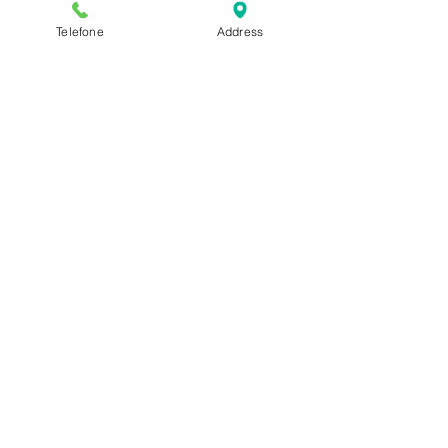
Telefone
Address
Ver tudo
Posts recentes