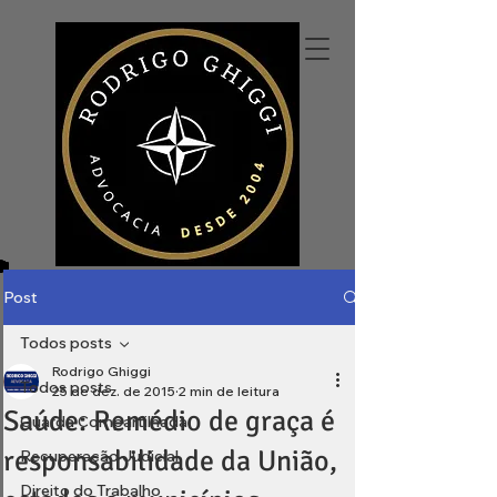
Post
Todos posts
Rodrigo Ghiggi
Todos posts
25 de dez. de 2015
2 min de leitura
Saúde: Remédio de graça é
Guarda Compartilhada
responsabilidade da União,
Recuperação Judicial
Direito do Trabalho