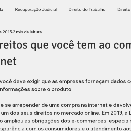
da
Recuperação Judicial
Direito do Trabalho
Direit
de 2015
2 min de leitura
ções
Bolha Imobiliária
Advogado Lages
Empresaria
reitos que você tem ao co
rasileiros Residentes no Exterior
rnet
você deve exigir que as empresas forneçam dados c
 informações sobre o produto 
e se arrepender de uma compra na internet e devolve
um dos seus direitos no mercado online. Em 2013, a L
co ampliou as obrigações dos e-commerces, especia
sparência com os consumidores e o atendimento aos c