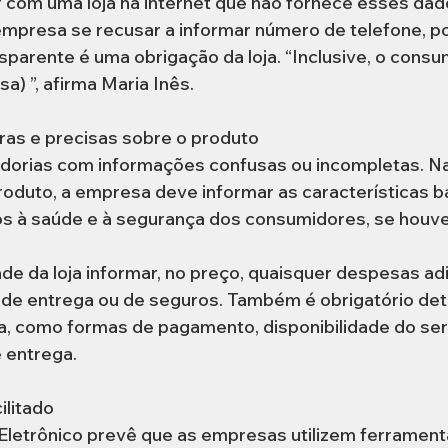
 com uma loja na internet que não fornece esses dad
a empresa se recusar a informar número de telefone, p
sparente é uma obrigação da loja. “Inclusive, o cons
a) ”, afirma Maria Inês. 
ras e precisas sobre o produto 
orias com informações confusas ou incompletas. Na
oduto, a empresa deve informar as características b
cos à saúde e à segurança dos consumidores, se houver
de da loja informar, no preço, quaisquer despesas adi
 de entrega ou de seguros. Também é obrigatório deta
a, como formas de pagamento, disponibilidade do ser
 entrega.  
litado  
Eletrônico prevê que as empresas utilizem ferrament