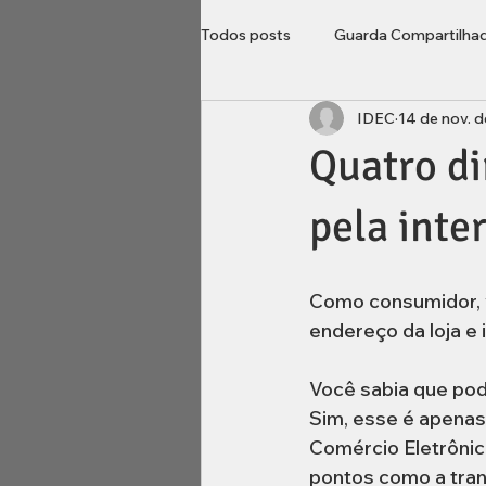
Todos posts
Guarda Compartilha
IDEC
14 de nov. 
Direito do Consumidor
Loca
Quatro di
Imobiliário
inventário
B
pela inte
Como consumidor, 
endereço da loja e
Você sabia que pod
Sim, esse é apenas 
Comércio Eletrôni
pontos como a tran