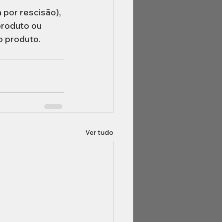
 por rescisão), 
produto ou 
o produto.
Ver tudo