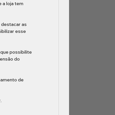
 a loja tem 
 destacar as 
bilizar esse 
ue possibilite 
pensão do 
tamento de 
. 