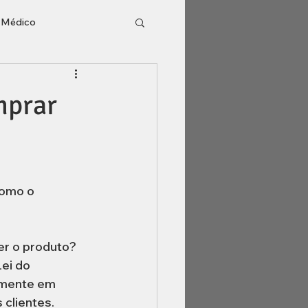
o Médico
l
Inventário
mprar
omo o 
r o produto? 
ei do 
lmente em 
lientes.  