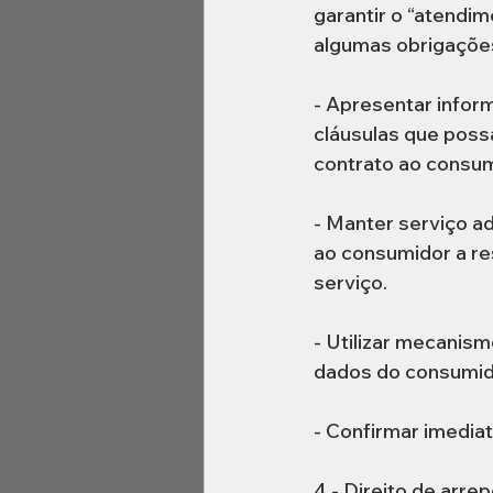
garantir o “atendim
algumas obrigações
- Apresentar inform
cláusulas que possa
contrato ao consum
- Manter serviço a
ao consumidor a re
serviço.  
- Utilizar mecanis
dados do consumido
- Confirmar imedi
4 - Direito de arre