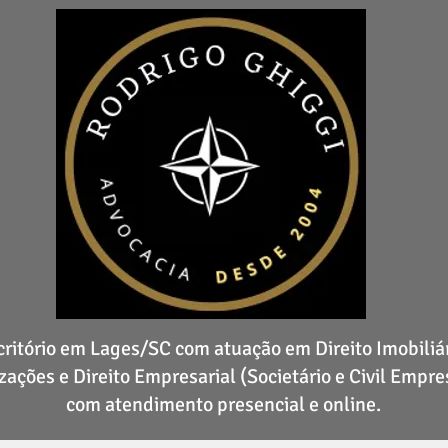
critório em Lages/SC com atuação em Direito Imobiliár
zações e Direito Empresarial (Societário e Civil Empres
com atendimento presencial e online.