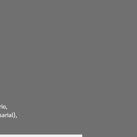
io,
arial),