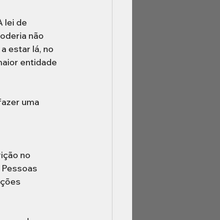
lei de 
oderia não 
 estar lá, no 
maior entidade 
fazer uma 
ição no 
e Pessoas 
ações 