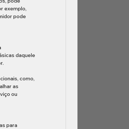
os, pode 
or exemplo, 
umidor pode 
 
ásicas daquele 
.  
cionais, como, 
lhar as 
viço ou 
as para 