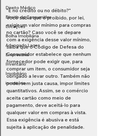
Direito Médico
"É no crédito ou no débito?" 
Direito do Consumidor
Você sabia que é proibido, por lei, 
exigir um valor mínimo para compras 
Locações
no cartão? Caso você se depare 
Bolha Imobiliária
com a exigência desse valor mínimo, 
Advogado Lages
saiba que o Código de Defesa do 
Consumidor estabelece que nenhum 
Empresarial
fornecedor pode exigir que, para 
Inventário
comprar um item, o consumidor seja 
Imobiliário
obrigado a levar outro. Também não 
inventário
pode, sem justa causa, impor limites 
quantitativos. Assim, se o comércio 
aceita cartão como meio de 
pagamento, deve aceitá-lo para 
qualquer valor em compras à vista. 
Essa exigência é abusiva e está 
sujeita à aplicação de penalidade.