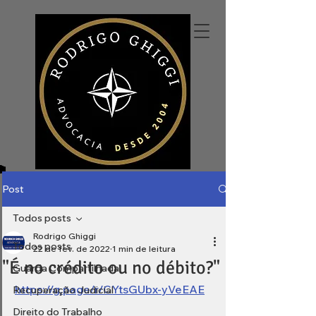
Post
Todos posts
Rodrigo Ghiggi
Todos posts
22 de fev. de 2022
1 min de leitura
"É no crédito ou no débito?"
Guarda Compartilhada
https://g.page/r/CYtsGUbx-yVeEAE
Recuperação Judicial
Direito do Trabalho