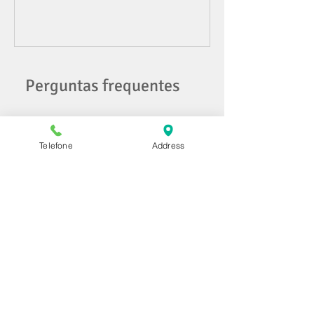
Perguntas frequentes
Telefone
Address
Atendimento
Consumidor e Bancário
Como funciona e como
agendar o
atendimento da Ghiggi
Advocacia?
A Ghiggi Advocacia realiza